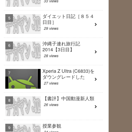
33 views
ダイエット日記［８５４
日目］
29 views
沖縄子連れ旅行記
2014【3日目】
28 views
Xperia Z Ultra (C6833)を
ダウングレードした
27 views
【書評】中国動漫新人類
26 views
授業参観
24 views