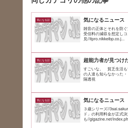
気になるニュース
気になる話
雑音の正体とそれを防ぐ方法は？//p
受信料の減収を想定しコ
見//itpro.nikkeibp.co.j...
超能力者が見つけ
気になる話
すごいな。 貧乏生活も
の人達も知らなかった・
隔透視
気になるニュース
気になる話
３歳シリーズ//3sai.s
ド」の利用料金が正式決
も//gigazine.net/index.p