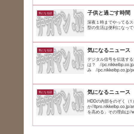
子供と過ごす時間
気になる話
深夜１時までやってるス
型の生活は便利になって
気になるニュース
気になる話
デジタル信号を伝送する
は？ //pc.nikkeibp.co.
み //pc.nikkeibp.co.j
気になるニュース
気になる話
HDDの内部をのぞく（
か//itpro.nikkeibp.c
を高める」その理由は//wiredv