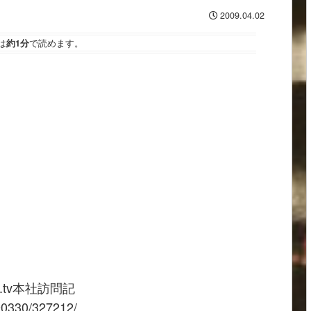
2009.04.02
は
約1分
で読めます。
.tv本社訪問記
090330/327212/