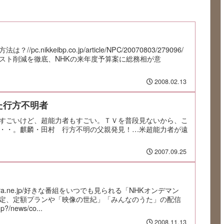
c.nikkeibp.co.jp/article/NPC/20070803/279096/
スト削減を徹底、NHKの来年度予算案に総務相が意
2008.02.13
た行方不明者
すごいけど、超能力者もすごい。ＴＶを普段見ないから、こ
・・。麒麟・田村 行方不明の父親発見！…米超能力者が遠
2007.09.25
akura.ne.jp/好きな番組をいつでも見られる「NHKオンデマン
定、定額プランや「映像の世紀」「みんなのうた」の配信
hp?/news/co...
2008.11.13