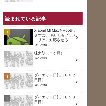
読まれている記事
Xiaomi Mi MaxをRoot化
せずに3GもLTEもプラス
エリアに対応させる
41 views
味太朗（市ヶ尾）
37 views
ダイエット日記［８６２
日目］
34 views
ダイエット日記［８５８
日目］