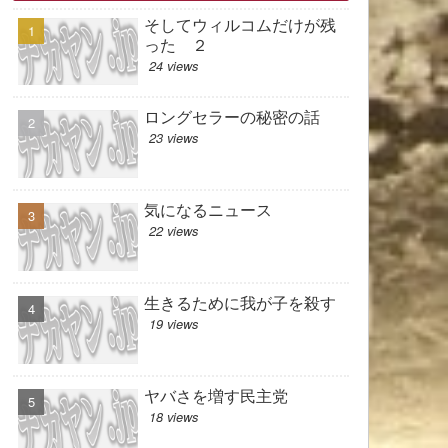
そしてウィルコムだけが残
った ２
24 views
ロングセラーの秘密の話
23 views
気になるニュース
22 views
生きるために我が子を殺す
19 views
ヤバさを増す民主党
18 views