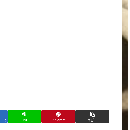
LINE
Pinterest
コピー
0