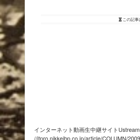
この記事
インターネット動画生中継サイトUstream
//itpro.nikkeibp.co.jp/article/COLUMN/20