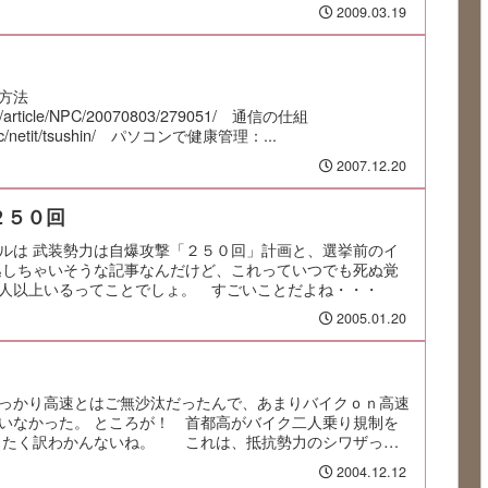
2009.03.19
方法
jp/article/NPC/20070803/279051/ 通信の仕組
p/pc/netit/tsushin/ パソコンで健康管理：...
2007.12.20
２５０回
ルは 武装勢力は自爆攻撃「２５０回」計画と、選挙前のイ
逃しちゃいそうな記事なんだけど、これっていつでも死ぬ覚
人以上いるってことでしょ。 すごいことだよね・・・
2005.01.20
っかり高速とはご無沙汰だったんで、あまりバイクｏｎ高速
いなかった。 ところが！ 首都高がバイク二人乗り規制を
ったく訳わかんないね。 これは、抵抗勢力のシワザって
2004.12.12