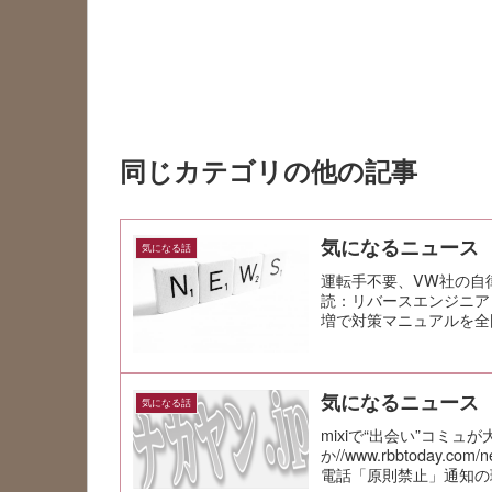
同じカテゴリの他の記事
気になるニュース
気になる話
運転手不要、VW社の自律
読：リバースエンジニアリ
増で対策マニュアルを全国配
気になるニュース
気になる話
mixiで“出会い”コミ
か//www.rbbtoday.c
電話「原則禁止」通知の理由//i