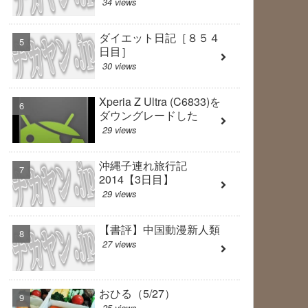
34 views
ダイエット日記［８５４
日目］
30 views
Xperia Z Ultra (C6833)を
ダウングレードした
29 views
沖縄子連れ旅行記
2014【3日目】
29 views
【書評】中国動漫新人類
27 views
おひる（5/27）
25 views