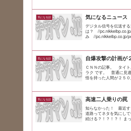
気になるニュース
気になる話
デジタル信号を伝送する
は？ //pc.nikkeibp.co.
み //pc.nikkeibp.co.j
自爆攻撃の計画が
気になる話
ＣＮＮの記事。 タイト
ラク です。 普通に見
悟を持った人間が２５０
高速二人乗りの罠
気になる話
知らなかった！ 最近す
道路ってネタを気にして
続ける？！？！？！ ま
奴なんですかね。