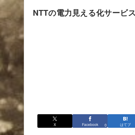
NTTの電力見える化サービ
X
Facebook
はてブ
0