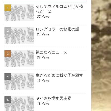
そしてウィルコムだけが残
った ２
25 views
ロングセラーの秘密の話
24 views
気になるニュース
21 views
生きるために我が子を殺す
19 views
ヤバさを増す民主党
18 views