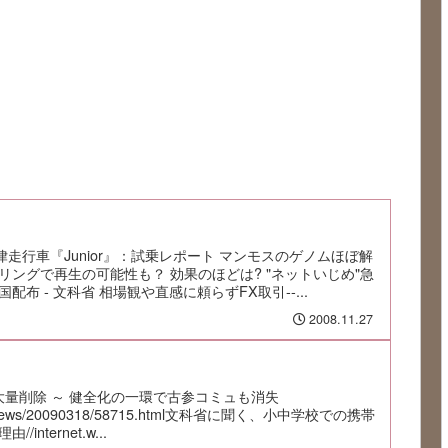
走行車『Junior』：試乗レポート マンモスのゲノムほぼ解
ングで再生の可能性も？ 効果のほどは? "ネットいじめ"急
布 - 文科省 相場観や直感に頼らずFX取引--...
2008.11.27
ュが大量削除 ～ 健全化の一環で古参コミュも消失
om/news/20090318/58715.html文科省に聞く、小中学校での携帯
nternet.w...