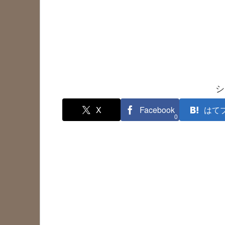
シ
X
Facebook
はて
0