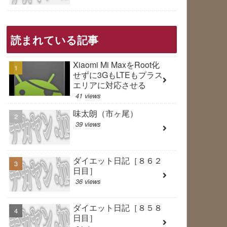
読まれている記事
Xiaomi Mi MaxをRoot化
せずに3GもLTEもプラス
エリアに対応させる
41 views
味太朗（市ヶ尾）
39 views
ダイエット日記［８６２
日目］
36 views
ダイエット日記［８５８
日目］