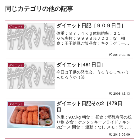
同じカテゴリの他の記事
ダイエット日記［９０９日目］
ダイエット
体重：８７．４ｋｇ体脂肪率：２１．
０％歩数：９９９８歩ＪＯＧ：なし朝
食：玉子納豆ご飯昼食：キクラゲラーメ
ン（博多天神）￥６００夕食：知古庵間
食：メモ：んーなんか熱っぽい。
2010.02.15
ダイエット[481日目]
ダイエット
今日は子供の発表会。うるうるしちゃう
んだろうか（笑
2008.12.13
ダイエット日記その2［479日
ダイエット
目］
体重：93.5kg 朝食： 昼食：稲荷寿司の残
り物 夕食：ケンタッキーフライドチキン
2ピース 間食： 運動：なし メモ：悲しき
塾弁。食べてもらえぬ弁当ほど、残念で
2013.09.09
悲しいものはない。