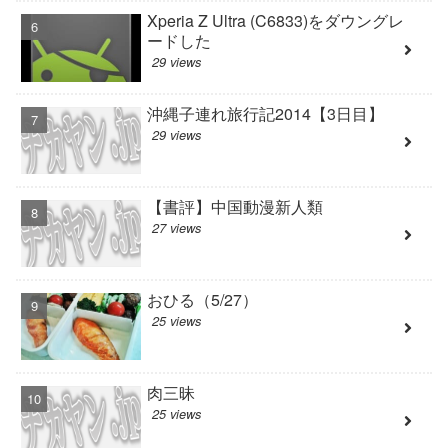
Xperia Z Ultra (C6833)をダウングレ
ードした
29 views
沖縄子連れ旅行記2014【3日目】
29 views
【書評】中国動漫新人類
27 views
おひる（5/27）
25 views
肉三昧
25 views