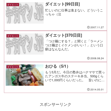
ダイエット[99日目]
ダイエット
忙しいのに仕事は進まない。どういうこ
っちゃ（泣
2007.11.27
ダイエット[370日目]
ダイエット
「つけ麺にする？」と聞くと「ラーメン
つけ麺ぼくイケメンがいい！」という口
癖はなんなんだ。
2008.08.24
おひる（5/1）
ダイエット
もう5月だ。今日の塾弁はハナマサで買っ
たアンガス牛のステーキ弁当。500gくら
いで1,000円くらいだった。 旨いのに安
い。肉が大きかったので、パパ弁当も同
じメニューにした。 わかめスープ付
2014.05.01
き。冷めても食べやすいように筋切器で
丁寧に筋切りし...
スポンサーリンク