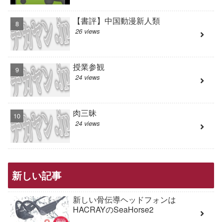
【書評】中国動漫新人類
26 views
授業参観
24 views
肉三昧
24 views
新しい記事
新しい骨伝導ヘッドフォンは
HACRAYのSeaHorse2