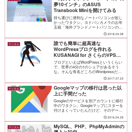
夢10インチ」のASUS
Transbook Miniを開けてみる
持ち運びに便利なノートパソコンが欲し
かったワタクシ。ヨドバシカメラのお年
玉箱「海外ブランドノートパソコンの夢
10インチ」が当選したので、さっそくワ
2018.04.08
クワクドキドキの開封だ。前の記事にも
書いたけど、ASUSのTransBook Miniと
誰でも簡単に超高速な
デジタル
マウス...
WordPressブログを作れる
KUSANAGI for さくらのVPSを
使ってみた
ブログといえばWordPressというくらい
で、世界の4分の1のシェアがあるそう
な。そんな有名どころのWordpressだけ
ど、自分でサーバを借りて0から構築する
2017.07.23
となると中々に敷居が高くて、オレのよ
うに漫然とインストールしたら激遅サー
Googleマップの移行は思った以
デジタル
バで話...
上に手間だった
Googleのサービスを別アカウントに移行
中のワタクシ。Googleマップにスターを
付けまくっていたんだけど、そのデータ
を移行するのは想像以上に手間がかかる
2016.04.29
作業だった。 同様の作業はスターをマ
イマップに移行するときも同じ手順なの
MySQL、PHP、PhpMyAdminの
デジタル
で、メモして...