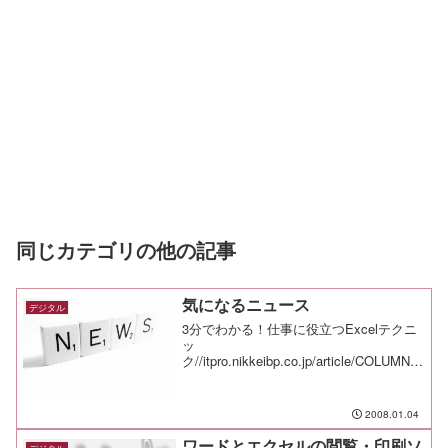
同じカテゴリの他の記事
気になるニュース
デジタル
3分でわかる！仕事に役立つExcelテクニ
ッ
ク//itpro.nikkeibp.co.jp/article/COLUMN/2
0060403/234374/パソコンの裏技＆テクニ
ックの総まと
め//news.livedoor.com/artic...
2008.01.04
ワードとエクセルの閲覧・印刷ソ