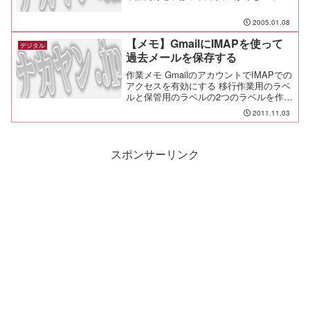
レータが対応してくれました。 その時
は変わった訛りだなくらいに思っていた
2005.01.08
んですが、次に電話したときも同じイン
トネーション。 むむむ？ ちょっと興味
【メモ】GmailにIMAPを使って
デジタル
をもったのでオペレータに聞いてみたと
過去メールを保存する
ころ、川...
作業メモ GmailのアカウントでIMAPでの
アクセスを有効にする 移行作業用のラベ
ルと保管用のラベルの2つのラベルを作る
ShurikenでGmailに接続するアカウントを
2011.11.03
追加する Gmailに作られているラベルが
フォルダとして表示される...
スポンサーリンク