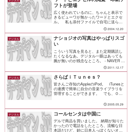
デジタル
フトが登場
広く使われているのに、ちゃんと表示で
きるビューワが無かったワードとエクセ
ル。 私も添付ファイルで自宅に送られ
て、見れなくて再送願ったこともあった
2004.12.20
んですが、今月からマイクロソフト謹製
のビューワがフリーで配布され始めまし
ナショジオの写真はやっぱりスゴ
デジタル
た。 ワード用とエクセル用の２種類が
い
配布されていますが、ここはさすがマイ
クロソフト。...
こういう写真を見ると、また定期購読し
たくなるなあ。デジタル一眼はあっても
腕が無いのが残念なところ。 - NAVER ま
とめ
2011.12.17
さらばｉＴｕｎｅｓ？
デジタル
皆さんご存知のAppleのiPod。 iTunesと
の連携で簡単に自分の音楽ライブラリを
管理することができます。 でも、ＯＳ
はWindows2000かXpのみ。 旧ＯＳのパ
ソコンだとiTunesは使えません。 ま
2005.05.29
た、iPodからパソコンに音楽ライブラリ
を書き戻せないため、パソコンが壊れた
コールセンタは中国に
デジタル
ときなんかは...
デルで商品を買いました。 納期が知りた
かったので電話をしたところ、流暢な日
本語だけど、妙に日本人っぽくないオペ