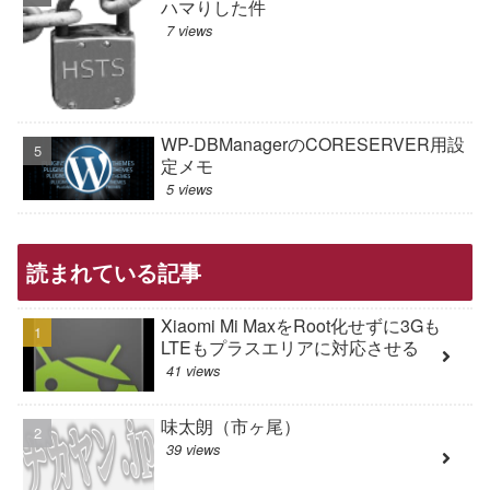
ハマりした件
7 views
WP-DBManagerのCORESERVER用設
定メモ
5 views
読まれている記事
Xiaomi Mi MaxをRoot化せずに3Gも
LTEもプラスエリアに対応させる
41 views
味太朗（市ヶ尾）
39 views