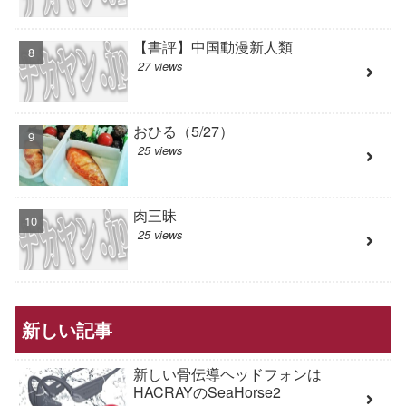
【書評】中国動漫新人類
27 views
おひる（5/27）
25 views
肉三昧
25 views
新しい記事
新しい骨伝導ヘッドフォンは
HACRAYのSeaHorse2