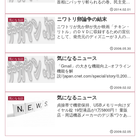
首相にバッサリ斬られるの巻。民主党は
反省しているのか？ いえ、していませ
2014.02.01
んね。 これでは。首相の答弁は7:30か
ら。 長妻議員の質問をすっ飛ばして見
ニワトリ卵論争の結末
気になる話
ても十分に内容を把握...
ニワトリが先か卵が先か映画「チキン・
リトル」のＤＶＤに収録するための宣伝
として、発売元のディズニーが３人の専
門家に依頼していた検証についに結論
が！
2006.05.30
気になるニュース
気になる話
「Gmail」の大きな機能向上--オフライン
機能を解
説//japan.cnet.com/special/story/0,20000
56049,20387318,00.htmおせっかいな
SNS「ツツヌケ」--幽霊ユーザー生まな
2009.02.02
い仕掛け//ja...
気になるニュース
気になる話
貞操帯で機密保持、USBメモリー向けダ
イヤル錠 19型液晶が1万5800円！ 量販
店・周辺機器メーカーのデジ系“ワケあり
品”を狙え！
2009.02.05