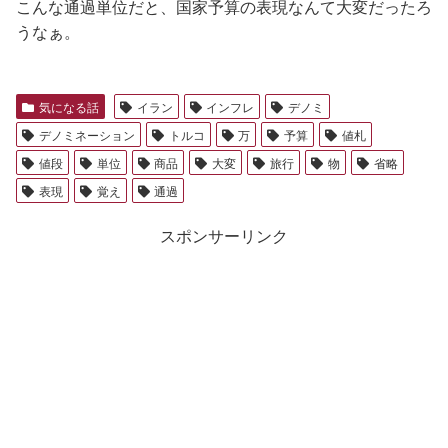
こんな通過単位だと、国家予算の表現なんて大変だったろ
うなぁ。
気になる話
イラン
インフレ
デノミ
デノミネーション
トルコ
万
予算
値札
値段
単位
商品
大変
旅行
物
省略
表現
覚え
通過
スポンサーリンク