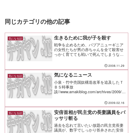
同じカテゴリの他の記事
生きるために我が子を殺す
気になる話
戦争を止めるため、パプアニューギニア
の女性たちが男の赤ちゃんを全て殺害せ
っかく育てても戦いで死んでしまうな
ら、産まれた瞬間に殺しても同じだし、
誰かを殺す事もないってことか。泣ける
2008.11.29
なぁ。
気になるニュース
気になる話
小泉・竹中売国奴構造改革を追及したＴ
ＢＳ時事放
談//www.amakiblog.com/archives/2009/02
/15/#001359Google Earthで30億ドル相当
の財宝発見? 発掘をめぐって裁判
2009.02.16
に//journal.my...
安倍首相が民主党の長妻議員をバ
気になる話
ッサリ斬る
過去を忘れて言いたい放題の民主党長妻
議員が、数字でしっかり答弁された安倍