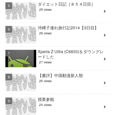
ダイエット日記［８５４日目］
29 views
沖縄子連れ旅行記2014【3日目】
28 views
Xperia Z Ultra (C6833)をダウングレ
ードした
27 views
【書評】中国動漫新人類
26 views
授業参観
24 views