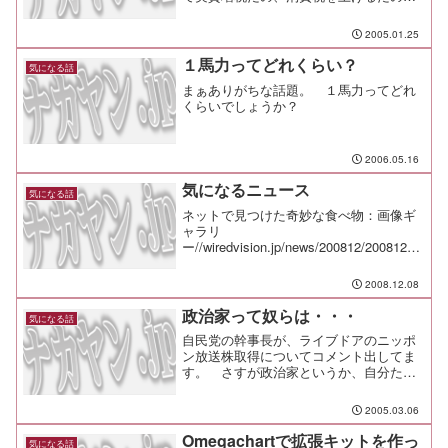
て話にタイミングを合わせたかのような
読売の記事です。 ナイスタイミング社
2005.01.25
保庁の話とかを含めて、これだけイロイ
ロと出てきちゃうと、真面...
１馬力ってどれくらい？
気になる話
まぁありがちな話題。 １馬力ってどれ
くらいでしょうか？
2006.05.16
気になるニュース
気になる話
ネットで見つけた奇妙な食べ物：画像ギ
ャラリ
ー//wiredvision.jp/news/200812/20081205
22.html緊急地震速報にも利用されるNEC
の海底ケーブルの中枢は山梨にあっ
2008.12.08
た//journal.mycom.co.jp...
政治家って奴らは・・・
気になる話
自民党の幹事長が、ライブドアのニッポ
ン放送株取得についてコメント出してま
す。 さすが政治家というか、自分たち
のことは棚に上げたナイスコメント。
まったく、お前らバカかと言いたくなっ
2005.03.06
てしまう。
Omegachartで拡張キットを作っ
気になる話