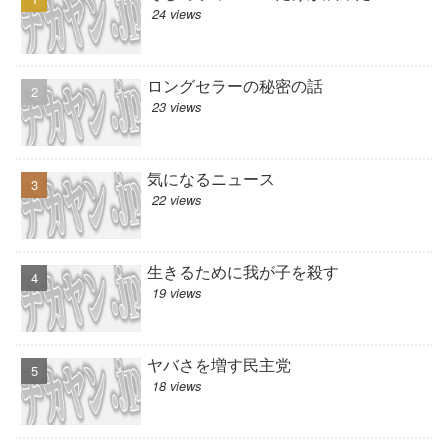
24 views
ロングセラーの秘密の話
23 views
気になるニュース
22 views
生きるために我が子を殺す
19 views
ヤバさを増す民主党
18 views