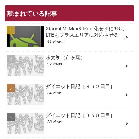
読まれている記事
Xiaomi Mi MaxをRoot化せずに3Gも
LTEもプラスエリアに対応させる
41 views
味太朗（市ヶ尾）
37 views
ダイエット日記［８６２日目］
34 views
ダイエット日記［８５８日目］
33 views