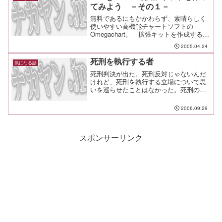
てみよう －その１－
無料であるにもかかわらず、素晴らしく
使いやすい高機能チャートソフトの
Omegachart。 拡張キットを作成するこ
とで、柔軟に様々な条件でスクリーニン
2005.04.24
グや検証ができるが、その書式はＸＭＬ
に従うので、少しばかりのＸＭＬの知識
死刑を執行する者
気になる話
が必要になる。 例...
死刑判決が出た。死刑反対じゃないんだ
けれど、死刑を執行する立場について思
いを巡らせたことはなかった。死刑の現
場とは自分が 「 誰かの死刑を望むよ
うな立場 」 に立たされた時、仮にそ
2006.09.29
の執行を自分の手に委ねられたら、死刑
を執行できるんだろうか。...
スポンサーリンク