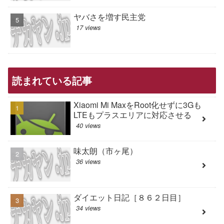
ヤバさを増す民主党
17 views
読まれている記事
Xiaomi Mi MaxをRoot化せずに3Gも
LTEもプラスエリアに対応させる
40 views
味太朗（市ヶ尾）
36 views
ダイエット日記［８６２日目］
34 views