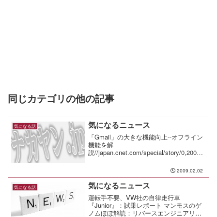
同じカテゴリの他の記事
気になるニュース
気になる話
「Gmail」の大きな機能向上--オフライン
機能を解
説//japan.cnet.com/special/story/0,20000
56049,20387318,00.htmおせっかいな
SNS「ツツヌケ」--幽霊ユーザー生まな
2009.02.02
い仕掛け//ja...
気になるニュース
気になる話
運転手不要、VW社の自律走行車
『Junior』：試乗レポート マンモスのゲ
ノムほぼ解読：リバースエンジニアリン