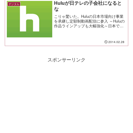
ツ私がどれだけ健康な食生活なのかを ア
Huluが日テレの子会社になると
デジタル
ピールしておきましょうね。 ホッケの
な
塩...
こりゃ驚いた。Huluの日本市場向け事業
を承継し定額制動画配信に参入 ～Huluの
作品ラインアップも大幅強化～日本での
事業を全て日テレに承継すると。日本の
Huluに関するお知らせふーむ。 ネット
系の企業や通信キャリア等ではなく、民
2014.02.28
放なのか。...
スポンサーリンク