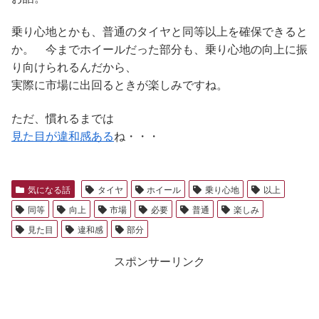
乗り心地とかも、普通のタイヤと同等以上を確保できると
か。 今までホイールだった部分も、乗り心地の向上に振
り向けられるんだから、
実際に市場に出回るときが楽しみですね。
ただ、慣れるまでは
見た目が違和感ある
ね・・・
気になる話
タイヤ
ホイール
乗り心地
以上
同等
向上
市場
必要
普通
楽しみ
見た目
違和感
部分
スポンサーリンク