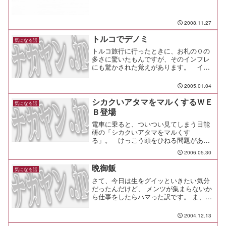
グで再生の可能性も？ 効果のほどは? "ネ
ットいじめ"急増で対策マニュアルを全国
配布 - 文科省 相場観や直感に頼らずFX取
2008.11.27
引--...
トルコでデノミ
気になる話
トルコ旅行に行ったときに、お札の０の
多さに驚いたもんですが、そのインフレ
にも驚かされた覚えがあります。 イラ
ンに行って１ヵ月後に帰ってきたら、物
の値段が変わってるんですね。 なんだ
2005.01.04
よ！ ぼったくり？！ と思ったらイン
フレ。 商品につける値札は、０が多い
シカクいアタマをマルくするＷＥ
気になる話
から省略して書いているくらいでした。
Ｂ登場
そんなトル...
電車に乗ると、ついつい見てしまう日能
研の「シカクいアタマをマルくす
る」。 けっこう頭をひねる問題があっ
たりして、通勤時の楽しみにしている人
2006.05.30
も少なくないようですが、これがＷｅｂ
で提供されるようになりました。
晩御飯
気になる話
さて、今日は生をグイッといきたい気分
だったんだけど、 メンツが集まらないか
ら仕事をしたらハマった訳です。 ま、そ
んな事はさておき。 今日の晩御飯で
す。 いつものお昼ネタだと、どうにも不
2004.12.13
健康そうに見えるらしく ここらでイッパ