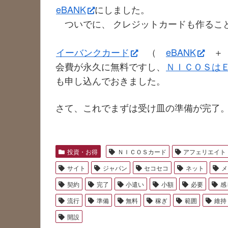
eBANK
にしました。
ついでに、 クレジットカードも作るこ
イーバンクカード
（
eBANK
会費が永久に無料ですし、
ＮＩＣＯＳは
も申し込んでおきました。
さて、これでまずは受け皿の準備が完了
投資・お得
ＮＩＣＯＳカード
アフェリエイト
サイト
ジャパン
セコセコ
ネット
メ
契約
完了
小遣い
小額
必要
感
流行
準備
無料
稼ぎ
範囲
維持
開設