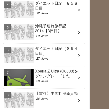
ダイエット日記［８５８
日目］
32 views
沖縄子連れ旅行記
2014【3日目】
29 views
ダイエット日記［８５４
日目］
27 views
Xperia Z Ultra (C6833)を
ダウングレードした
26 views
【書評】中国動漫新人類
26 views