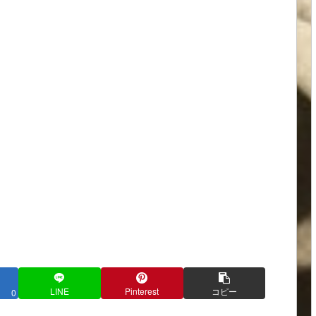
LINE
Pinterest
コピー
0