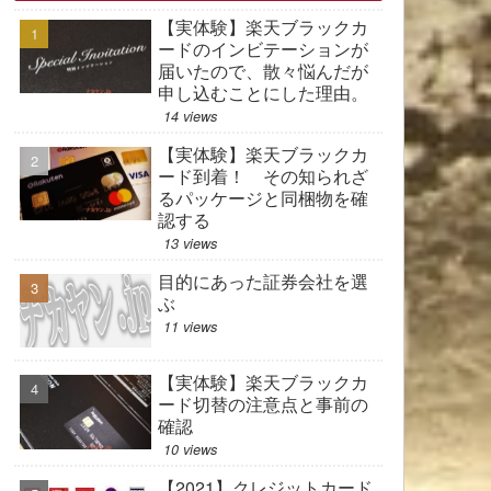
【実体験】楽天ブラックカ
ードのインビテーションが
届いたので、散々悩んだが
申し込むことにした理由。
14 views
【実体験】楽天ブラックカ
ード到着！ その知られざ
るパッケージと同梱物を確
認する
13 views
目的にあった証券会社を選
ぶ
11 views
【実体験】楽天ブラックカ
ード切替の注意点と事前の
確認
10 views
【2021】クレジットカード