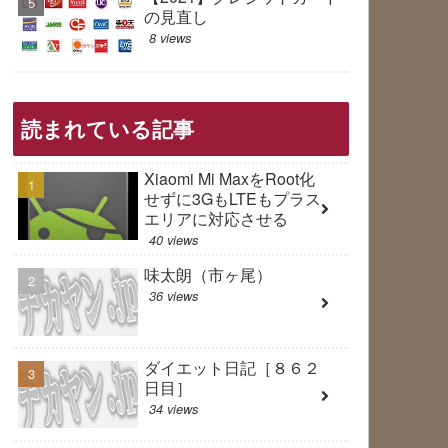
の見直し
8 views
読まれている記事
Xiaomi Mi MaxをRoot化
せずに3GもLTEもプラス
エリアに対応させる
40 views
味太朗（市ヶ尾）
36 views
ダイエット日記［８６２
日目］
34 views