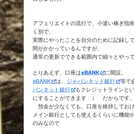
アフェリエイト
の流行で、小遣い稼ぎ指
く別で、
実際にやったことを自分のために記録し
間がかかっているんですが、
通常の更新でできる範囲内で細々とやっ
とりあえず、口座は
に開設。
eBANK
eBANK
は、
ジャパンネット銀行
等で
パンネット銀行
もクレジットラインと
にすることができます ） だからです
預金が少なくても、口座を維持してお
メイン銀行としても使えるくらいに機能
のみなので