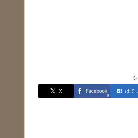
シ
X
Facebook
はて
0