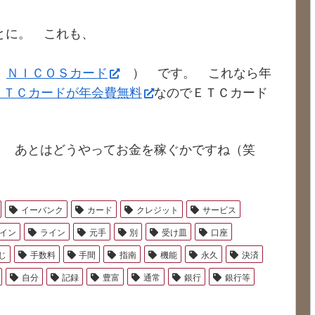
とに。 これも、
＋
ＮＩＣＯＳカード
） です。 これなら年
ＥＴＣカードが年会費無料
なのでＥＴＣカード
。 あとはどうやってお金を稼ぐかですね（笑
イーバンク
カード
クレジット
サービス
イン
ライン
元手
別
受け皿
口座
じ
手数料
手間
指南
機能
永久
決済
自分
記録
豊富
通常
銀行
銀行等