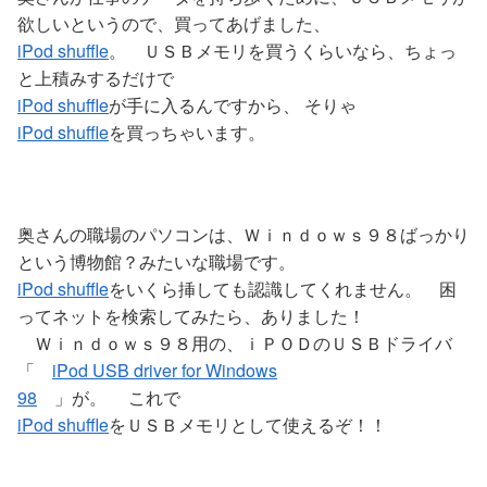
欲しいというので、買ってあげました、
iPod shuffle
。 ＵＳＢメモリを買うくらいなら、ちょっ
と上積みするだけで
iPod shuffle
が手に入るんですから、 そりゃ
iPod shuffle
を買っちゃいます。
奥さんの職場のパソコンは、Ｗｉｎｄｏｗｓ９８ばっかり
という博物館？みたいな職場です。
iPod shuffle
をいくら挿しても認識してくれません。 困
ってネットを検索してみたら、ありました！
Ｗｉｎｄｏｗｓ９８用の、ｉＰＯＤのＵＳＢドライバ
「
iPod USB driver for Windows
98
」が。 これで
iPod shuffle
をＵＳＢメモリとして使えるぞ！！