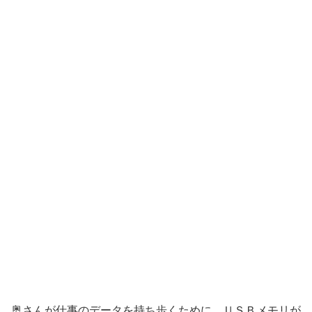
奥さんが仕事のデータを持ち歩くために、ＵＳＢメモリが