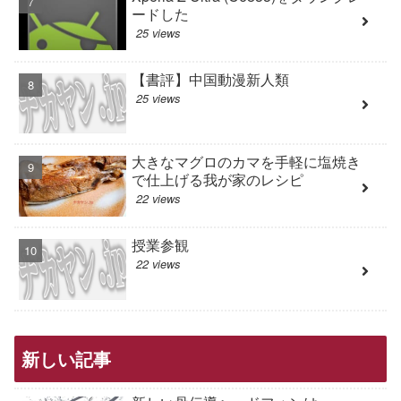
ードした
25 views
【書評】中国動漫新人類
25 views
大きなマグロのカマを手軽に塩焼き
で仕上げる我が家のレシピ
22 views
授業参観
22 views
新しい記事