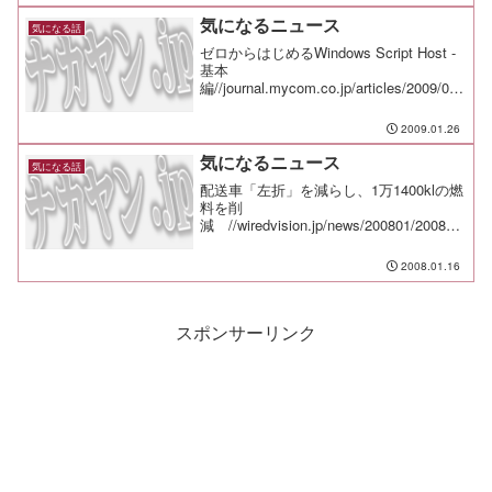
と思っていたんじゃないかと。
気になるニュース
気になる話
ゼロからはじめるWindows Script Host -
基本
編//journal.mycom.co.jp/articles/2009/01/
25/wsh/世界三大料理である理由がわか
る!? -トルコの"食"をたっぷり紹介します!
2009.01.26
(前編)...
気になるニュース
気になる話
配送車「左折」を減らし、1万1400klの燃
料を削
減 //wiredvision.jp/news/200801/200801
1520.html 偽の「Windows Update」で
ユーザーをだます――ウイルス作者の新
2008.01.16
手口 //pc.nik...
スポンサーリンク