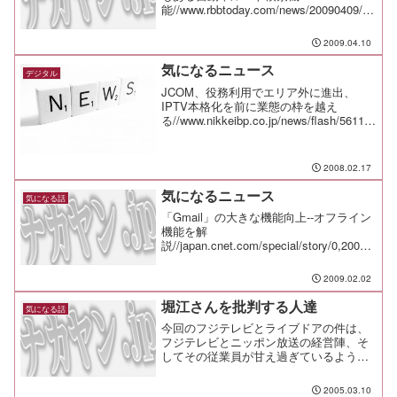
能//www.rbbtoday.com/news/20090409/59
205.htmlコレさえあれば車内でノートPC
が使いやすい！ トレイ付きアーム実売
2009.04.10
12,999円//ww...
気になるニュース
デジタル
JCOM、役務利用でエリア外に進出、
IPTV本格化を前に業態の枠を越え
る//www.nikkeibp.co.jp/news/flash/56111
5.htmlソフトバンクモバイル、「ホワイ
トプラン」申込件数が1100万件を突
破//trend...
2008.02.17
気になるニュース
気になる話
「Gmail」の大きな機能向上--オフライン
機能を解
説//japan.cnet.com/special/story/0,20000
56049,20387318,00.htmおせっかいな
SNS「ツツヌケ」--幽霊ユーザー生まな
2009.02.02
い仕掛け//ja...
堀江さんを批判する人達
気になる話
今回のフジテレビとライブドアの件は、
フジテレビとニッポン放送の経営陣、そ
してその従業員が甘え過ぎているように
思えてならない。 何の根拠も裏付けも
無いことを、自分たちで勝手にルールだ
2005.03.10