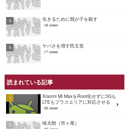
生きるために我が子を殺す
18 views
ヤバさを増す民主党
17 views
読まれている記事
Xiaomi Mi MaxをRoot化せずに3Gも
LTEもプラスエリアに対応させる
38 views
味太朗（市ヶ尾）