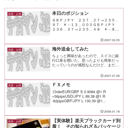
本日のポジション
投資・お得
ＧＢＰＪＰＹ ２３７．２７→２３５．
９７ ￥－１３，０００ＧＢＰＪＰＹ
２３６．３７→２３５．４８ ￥－８，
９００ＧＢＰＪＰＹ 売 ２３５．９１
新しいオシレータの調整を続ける。んー
2007.02.05
今月の儲けがとんとんまで落ちてしまっ
た。敗因は不慣れなシステ...
海外送金してみた
投資・お得
ちょっと興味があったので、スイスに銀
行口座を開いた。思ったよりも簡単だっ
たっていうのが感想なんだけど、まだト
ラブルに巻き込まれていないだけだから
かもね。でも、開設も郵送のやり取りだ
2007.07.29
けで可能だったし、「じゃぁ報酬はスイ
スの銀行口座に・・・」な...
ＦＸメモ
投資・お得
:OrderEUR/GBP S 0.9084 @1 R
+56pipsUSD/JPY L 89.38 @1 R
-62pipsGBP/JPY L 130.39 @1
-39pipsGBP/JPY L 130.28 @1
-47pipsGBP...
2009.01.18
【実体験】楽天ブラックカード到
投資・お得
着！ その知られざるパッケージ