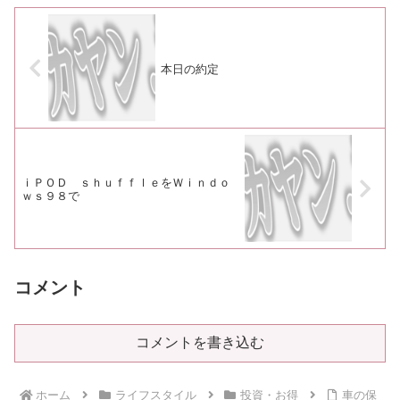
本日の約定
ｉＰＯＤ ｓｈｕｆｆｌｅをＷｉｎｄｏ
ｗｓ９８で
コメント
コメントを書き込む
ホーム
ライフスタイル
投資・お得
車の保