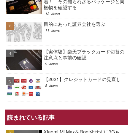
着！ その知られざるパッケージと同
梱物を確認する
13 views
目的にあった証券会社を選ぶ
11 views
【実体験】楽天ブラックカード切替の
注意点と事前の確認
9 views
【2021】クレジットカードの見直し
8 views
読まれている記事
Xiaomi Mi MaxをRoot化せずに3Gも