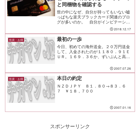
と同梱物を確認する
世の中になぜ、自分が持ってもいない嘘
っぱちな楽天ブラックカード関連のブロ
グが多いのか。 自分がインビテーショ
ンを受け取って、ブログに記事を載せ
2018.12.17
て、そして初めてわかったことがある。
それは、楽天ブラックカードをネタにす
最初の一歩
投資・お得
るとアクセス数が増える、と...
今日、初めての海外送金。２０万円送金
して、入金されたのが１１８０．９１Ｅ
ＵＲ。１６９．３６か、ずいぶんと高く
ついたな。ま、少しずつ貯めていこう。
2007.07.26
本日の約定
投資・お得
ＮＺＤＪＰＹ ８１．８０→８３．６
７ ￥１８，７００
2007.01.16
スポンサーリンク