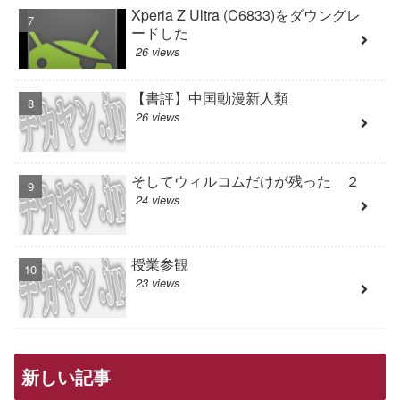
Xperia Z Ultra (C6833)をダウングレ
ードした
26 views
【書評】中国動漫新人類
26 views
そしてウィルコムだけが残った ２
24 views
授業参観
23 views
新しい記事