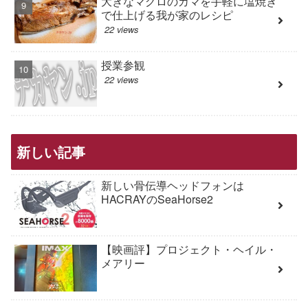
大きなマグロのカマを手軽に塩焼き
で仕上げる我が家のレシピ
22 views
授業参観
22 views
新しい記事
新しい骨伝導ヘッドフォンは
HACRAYのSeaHorse2
【映画評】プロジェクト・ヘイル・
メアリー