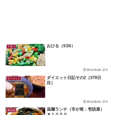
おひる（5/26）
子育て
2014.05.26
0
ダイエット日記その2［379日
ダイエット
目］
2013.06.03
0
温麺ランチ（市が尾：壱語屋）
東急線
￥１０５０