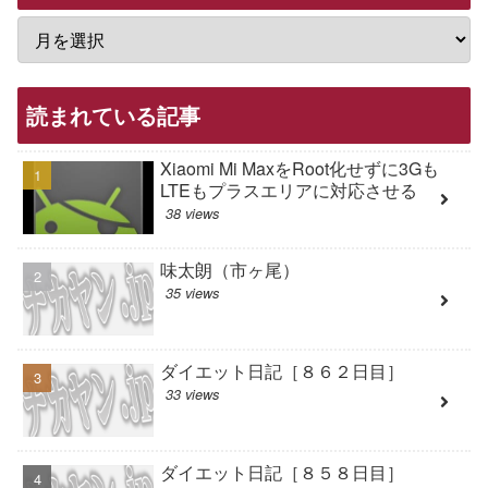
読まれている記事
Xiaomi Mi MaxをRoot化せずに3Gも
LTEもプラスエリアに対応させる
38 views
味太朗（市ヶ尾）
35 views
ダイエット日記［８６２日目］
33 views
ダイエット日記［８５８日目］