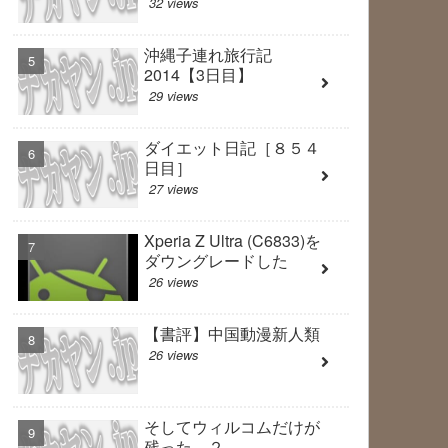
32 views
沖縄子連れ旅行記
2014【3日目】
29 views
ダイエット日記［８５４
日目］
27 views
Xperia Z Ultra (C6833)を
ダウングレードした
26 views
【書評】中国動漫新人類
26 views
そしてウィルコムだけが
残った ２