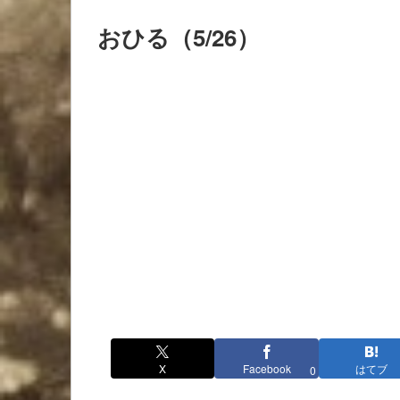
おひる（5/26）
X
Facebook
はてブ
0