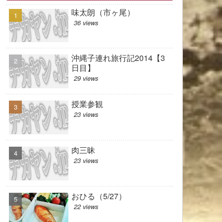
味太朗（市ヶ尾）
36 views
沖縄子連れ旅行記2014【3
日目】
29 views
授業参観
23 views
肉三昧
23 views
おひる（5/27）
22 views