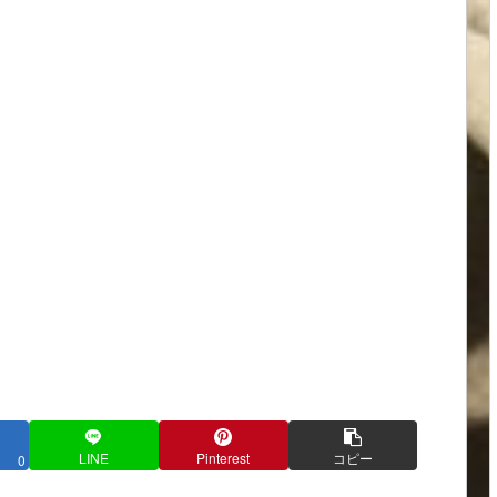
LINE
Pinterest
コピー
0