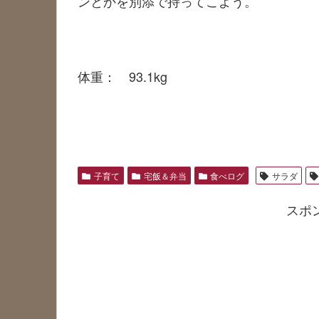
ンとかを別添で持ってこよう。
体重： 93.1kg
子育て
宅飯＆弁当
食べログ
サラダ
スポ