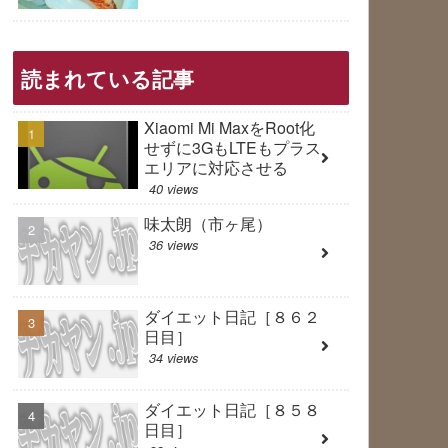
読まれている記事
Xiaomi Mi MaxをRoot化
せずに3GもLTEもプラス
エリアに対応させる
40 views
味太朗（市ヶ尾）
36 views
ダイエット日記［８６２
日目］
34 views
ダイエット日記［８５８
日目］