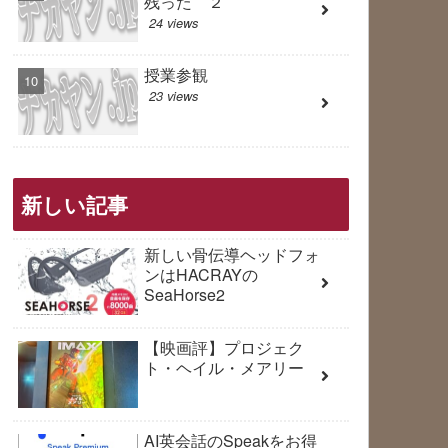
残った ２
24 views
授業参観
23 views
新しい記事
新しい骨伝導ヘッドフォ
ンはHACRAYの
SeaHorse2
【映画評】プロジェク
ト・ヘイル・メアリー
AI英会話のSpeakをお得