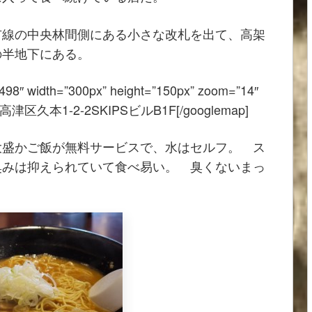
市線の中央林間側にある小さな改札を出て、高架
の半地下にある。
498″ width=”300px” height=”150px” zoom=”14″
津区久本1-2-2SKIPSビルB1F[/googlemap]
大盛かご飯が無料サービスで、水はセルフ。 ス
臭みは抑えられていて食べ易い。 臭くないまっ