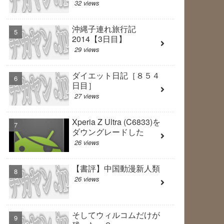
32 views
沖縄子連れ旅行記
2014【3日目】
29 views
ダイエット日記［８５４
日目］
27 views
Xperia Z Ultra (C6833)を
ダウングレードした
26 views
【書評】中国動漫新人類
26 views
そしてウィルコムだけが