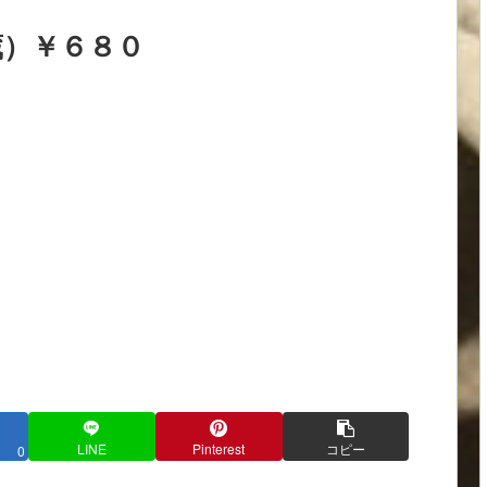
蔵）￥６８０
LINE
Pinterest
コピー
0