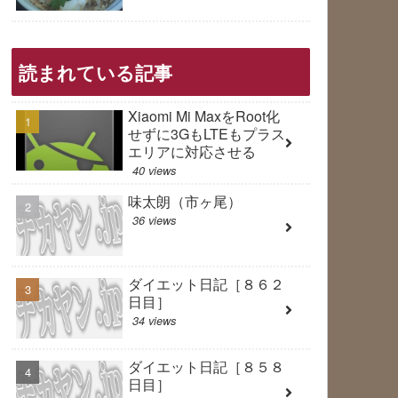
読まれている記事
Xiaomi Mi MaxをRoot化
せずに3GもLTEもプラス
エリアに対応させる
40 views
味太朗（市ヶ尾）
36 views
ダイエット日記［８６２
日目］
34 views
ダイエット日記［８５８
日目］