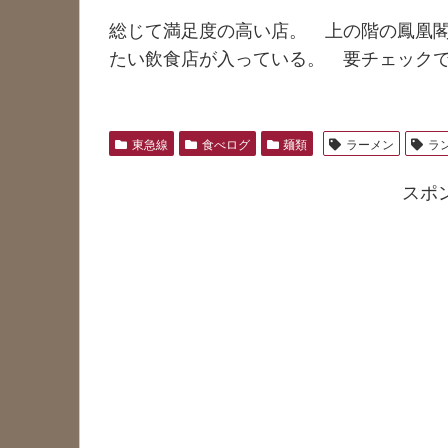
総じて満足度の高い店。 上の階の鳳凰
たい飲食店が入っている。 要チェック
東急線
食べログ
麺類
ラーメン
ラ
スポ