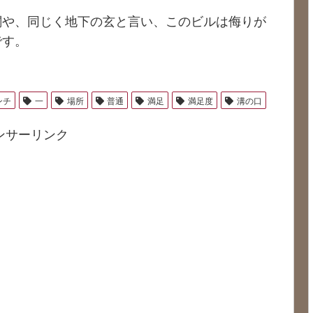
閣や、同じく地下の玄と言い、このビルは侮りが
です。
ンチ
一
場所
普通
満足
満足度
溝の口
ンサーリンク