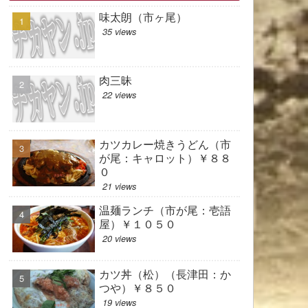
味太朗（市ヶ尾）
35 views
肉三昧
22 views
カツカレー焼きうどん（市
が尾：キャロット）￥８８
０
21 views
温麺ランチ（市が尾：壱語
屋）￥１０５０
20 views
カツ丼（松）（長津田：か
つや）￥８５０
19 views