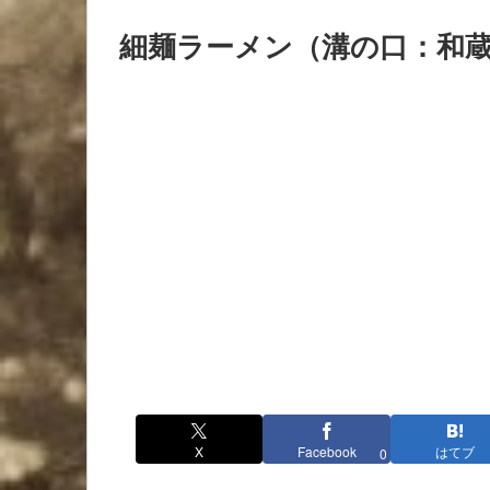
細麺ラーメン（溝の口：和
X
Facebook
はてブ
0