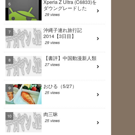
Xperia Z Ultra (C6833)を
ダウングレードした
29 views
沖縄子連れ旅行記
2014【3日目】
29 views
【書評】中国動漫新人類
27 views
おひる（5/27）
25 views
肉三昧
25 views