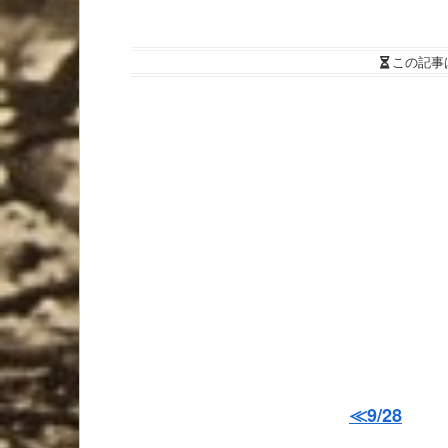
この記事
≪9/28