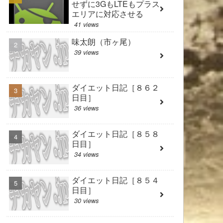
せずに3GもLTEもプラス
エリアに対応させる
41 views
味太朗（市ヶ尾）
39 views
ダイエット日記［８６２
日目］
36 views
ダイエット日記［８５８
日目］
34 views
ダイエット日記［８５４
日目］
30 views