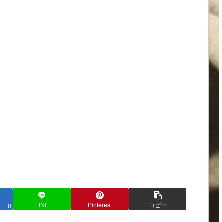
LINE
Pinterest
コピー
0