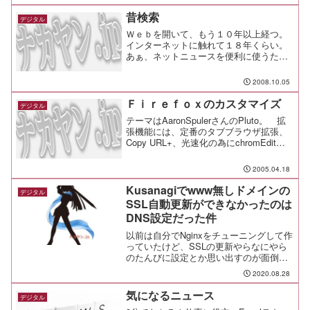
いサービスだ。アフィリエイトとかやっ
てないから、比較サイトも扱わないんだ
昔検索
デジタル
ろ...
Ｗｅｂを開いて、もう１０年以上経つ。
インターネットに触れて１８年くらい。
あぁ、ネットニュースを便利に使うため
に、あれこれコンパイルしてたのが懐か
しい。 どのニュースグループにはまっ
2008.10.05
てたのかは内緒（笑そんな折、グーグル
が２００１年当時のＷｅｂ...
Ｆｉｒｅｆｏｘのカスタマイズ
デジタル
テーマはAaronSpulerさんのPluto。 拡
張機能には、定番のタブブラウザ拡張、
Copy URL+、光速化の為にchromEditを
インストール。 使いやすくていいよ！
2005.04.18
Kusanagiでwww無しドメインの
デジタル
SSL自動更新ができなかったのは
DNS設定だった件
以前は自分でNginxをチューニングして作
っていたけど、SSLの更新やらなにやら
のたんびに設定とか思い出すのが面倒
で、今はKusanagiのお世話になってい
2020.08.28
る。で、だ。SSLの更新をしようとする
と、設定していないwwwが無いってんで
気になるニュース
デジタル
エラーに...