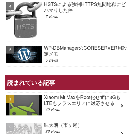
HSTSによる強制HTTPS無間地獄にど
ハマりした件
7 views
WP-DBManagerのCORESERVER用設
定メモ
5 views
読まれている記事
Xiaomi Mi MaxをRoot化せずに3Gも
LTEもプラスエリアに対応させる
40 views
味太朗（市ヶ尾）
36 views