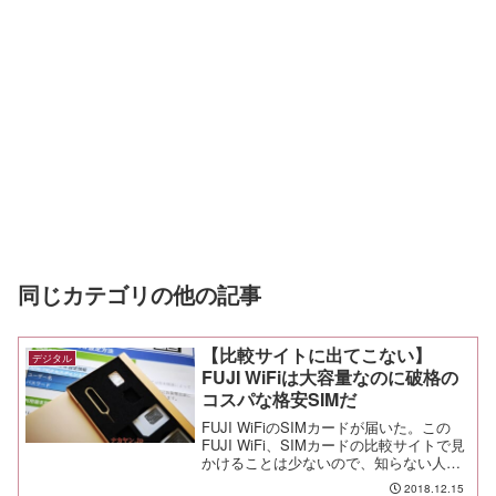
同じカテゴリの他の記事
【比較サイトに出てこない】
デジタル
FUJI WiFiは大容量なのに破格の
コスパな格安SIMだ
FUJI WiFiのSIMカードが届いた。この
FUJI WiFi、SIMカードの比較サイトで見
かけることは少ないので、知らない人も
多いだろうが、大容量を格安で使える凄
2018.12.15