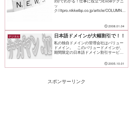
3分でわかる！仕事に役立つExcelテクニ
ッ
ク//itpro.nikkeibp.co.jp/article/COLUMN/2
0060403/234374/パソコンの裏技＆テクニ
ックの総まと
め//news.livedoor.com/artic...
2008.01.04
日本語ドメインが大幅割引で！！
デジタル
私の独自ドメインの管理会社はバリュー
ドメイン。 このバリュードメインが、
期間限定の日本語ドメイン割引サービス
を始めました。 通常３６９０円するも
のが、なんと６６０円という冗談みたい
2005.10.01
な値段です。 さっそく・・・ http://ナカ
ヤン.jp/ （アクセスは数日後から可能
です） を取得してしまいました...
スポンサーリンク