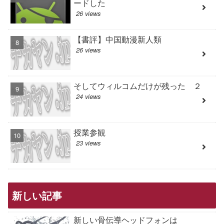
ードした
26 views
【書評】中国動漫新人類
26 views
そしてウィルコムだけが残った ２
24 views
授業参観
23 views
新しい記事
新しい骨伝導ヘッドフォンは