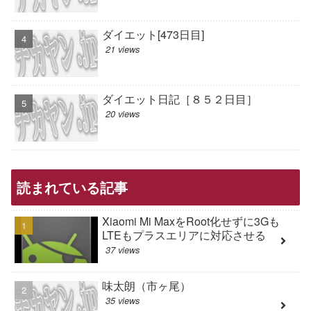
ダイエット[473日目]
21 views
ダイエット日記［８５２日目］
20 views
読まれている記事
Xiaomi Mi MaxをRoot化せずに3Gも
LTEもプラスエリアに対応させる
37 views
味太朗（市ヶ尾）
35 views