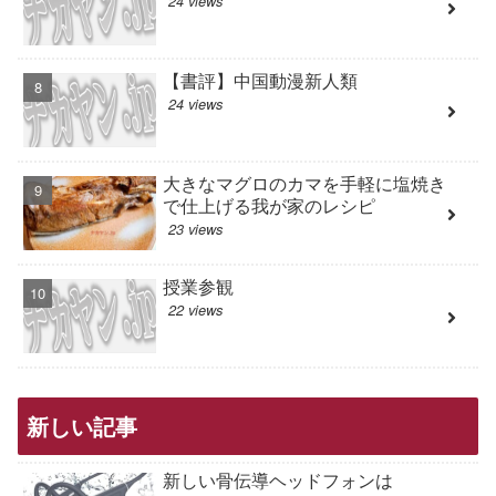
24 views
【書評】中国動漫新人類
24 views
大きなマグロのカマを手軽に塩焼き
で仕上げる我が家のレシピ
23 views
授業参観
22 views
新しい記事
新しい骨伝導ヘッドフォンは