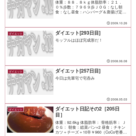
体重：８８．８ｋｇ体脂肪率：２１．
０％歩数：７９６９歩ＪＯＧ：なし朝
食：なし昼食：ハンバーグ＆唐揚げ定食※
ご飯半分（ＵＮＩＯＮ）￥８４０夕食：
パパ特製ローストチキン間食：メモ：大
2009.10.26
雨注意報！保育園は迎えに行くから良い
けど、小学校はどうすべぇ。
ダイエット[293日目]
ダイエット
モッフルはほぼ完成形だ！
2008.06.08
ダイエット[257日目]
ダイエット
今日は先輩宅で宅呑み
2008.05.03
ダイエット日記その2［205日
ダイエット
目］
体重：92.6kg 体脂肪率： 骨格筋率： Ｊ
ＯＧ： 朝食：総菜パン×2 昼食：チキン
カツ＋チーズ＋10辛￥960（CoCo壱番屋