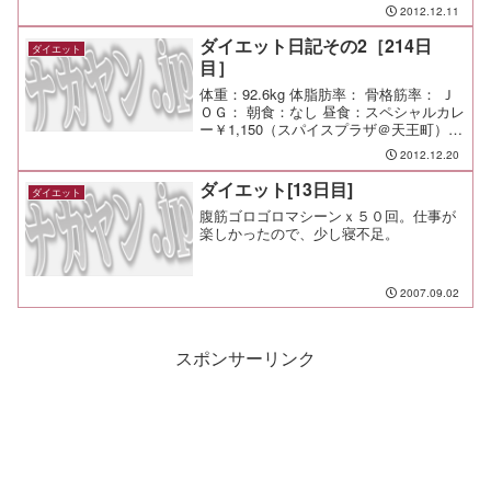
＠天王町）久しぶりのザラザラ感のある
2012.12.11
激辛カレー。 うむ、旨い♪ 夕食： 間
食： メモ：
ダイエット日記その2［214日
ダイエット
目］
体重：92.6kg 体脂肪率： 骨格筋率： Ｊ
ＯＧ： 朝食：なし 昼食：スペシャルカレ
ー￥1,150（スパイスプラザ＠天王町）
夕食：カレーうどん（大）￥480（麦まる
2012.12.20
＠YBP） 間食： メモ：明日は人間ドッ
ク
ダイエット[13日目]
ダイエット
腹筋ゴロゴロマシーンｘ５０回。仕事が
楽しかったので、少し寝不足。
2007.09.02
スポンサーリンク