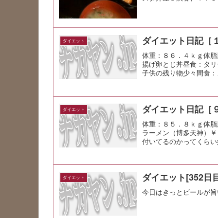
けど、面白い...
ダイエット日記［
ダイエット
体重：８６．４ｋｇ体脂
揚げ卵とじ丼昼食：タリ
子供の残り物少々間食：
ダイエット日記［
ダイエット
体重：８５．８ｋｇ体脂
ラーメン（博多天神）￥
付いてるのかってくらい
ダイエット[352日目
ダイエット
今日はきっとビールが旨