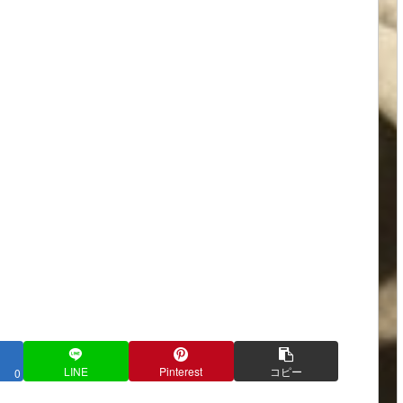
LINE
Pinterest
コピー
0