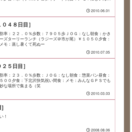
2010.06.01
１０４８日目］
肪率：２２．０％歩数：７９０５歩ＪＯＧ：なし朝食：かき
ーズターリーランチ（ラジーズ＠市が尾）￥１０５０夕食：
メモ：蒸し暑くて死ぬー
2010.07.05
９２５日目］
肪率：２３．０％歩数：ＪＯＧ：なし朝食：惣菜パン昼食：
５００夕食：下北沢快気祝い間食：メモ：みんなＧＰＳでも
妙な場所で集まる（笑
2010.03.03
]
い！
2008.08.06