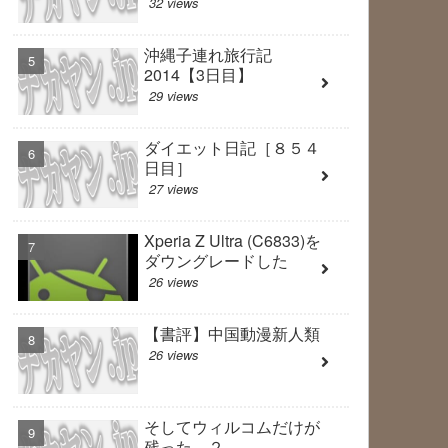
32 views
沖縄子連れ旅行記
2014【3日目】
29 views
ダイエット日記［８５４
日目］
27 views
Xperia Z Ultra (C6833)を
ダウングレードした
26 views
【書評】中国動漫新人類
26 views
そしてウィルコムだけが
残った ２