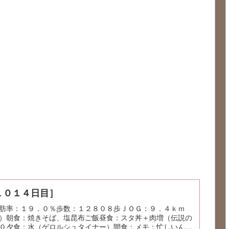
１０１４日目］
脂肪率：１９．０％歩数：１２８０８歩ＪＯＧ：９．４ｋｍ
）朝食：焼きそば、塩昆布ご飯昼食：スタ丼＋肉増（伝説の
０夕食：水（ゲロルシュタイナー）間食：メモ：忙しいんだ