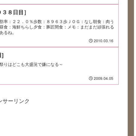
９３８日目］
肪率：２２．０％歩数：８９６３歩ＪＯＧ：なし朝食：肉う
昼食：海鮮ちらし夕食：豚匠間食：メモ：まだまだ頑張れる
あるね。
2010.03.16
]
祭りはどこも大盛況で嫌になる～
2009.04.05
ンサーリンク