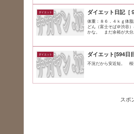
ダイエット日記［
ダイエット
体重：８６．４ｋｇ体脂
どん（富士そば＠渋谷）
かな。 まだ余裕が大分
ダイエット[594日目
ダイエット
不況だから安近短。 桜
スポ