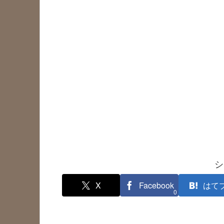
シ
X
Facebook
はて
0