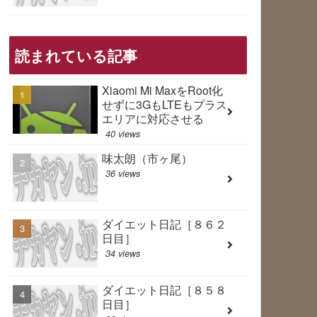
読まれている記事
Xiaomi Mi MaxをRoot化
せずに3GもLTEもプラス
エリアに対応させる
40 views
味太朗（市ヶ尾）
36 views
ダイエット日記［８６２
日目］
34 views
ダイエット日記［８５８
日目］