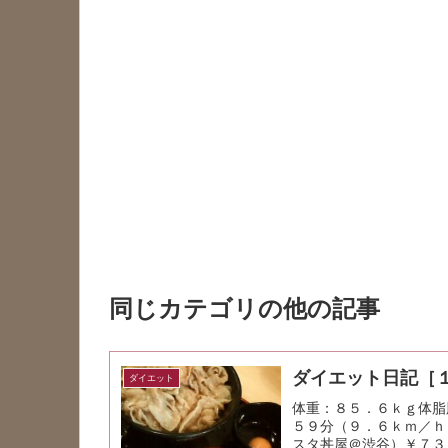
同じカテゴリの他の記事
ダイエット日記［
ダイエット
体重：８５．６ｋｇ体
５９分（９．６ｋｍ／ｈ
スタ丼屋＠渋谷）￥７３