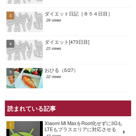
ダイエット日記［８５４日目］
29 views
ダイエット[473日目]
23 views
おひる（5/27）
22 views
読まれている記事
Xiaomi Mi MaxをRoot化せずに3Gも
LTEもプラスエリアに対応させる
42 views