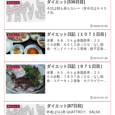
ダイエット[536日目]
ダイエット
今日は朝も昼もカレー（笑今日は６４５
４歩。
2009.02.06
ダイエット日記［１０７１日目］
ダイエット
体重：８８．０ｋｇ体脂肪率：２３．
０％歩数：６６１２歩ＪＯＧ：なし朝
食：サンドイッチｘ２昼食：餃子定食
（王将＠溝ノ口）￥７８０夕食：月亭間
食：メモ：良い出会いになるだろう
2010.07.28
か。 期待したい。
ダイエット日記［９７１日目］
ダイエット
体重：８５．６ｋｇ体脂肪率：２３．
０％歩数：７８０７歩ＪＯＧ：なし朝
食：ステーキｘ２昼食：キクラゲラーメ
ン＋替玉（博多天神＠渋谷）￥６００夕
食：子供の残り物のニシン焼間食：メ
モ：今日は朝イチ渋谷。 午後は市が尾
に戻ろうかなー
2010.04.19
ダイエット[87日目]
ダイエット
昨夜はCLUB QUATTROで、SALSA