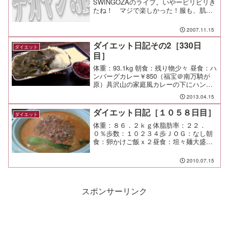
SWINGOZAのライブ。いやービリビリき
たね！ マジで楽しかった！服も、肌
も、魂も揺さぶるサルサのリズム！！久
しぶりのライブだったけど、ノリ良し、
2007.11.15
音も良し、思わず体が動いてしまうリズ
ムに包まれ...
ダイエット日記その2［330日
ダイエット
目］
体重：93.1kg 朝食：残り物少々 昼食：ハ
ンバーグカレー￥850（福宝＠南万騎が
原）具沢山の家庭風カレーの下にハンバ
ーグが眠っている。 福神漬けは別皿に
2013.04.15
してもらった。カレーの具にも肉、ハン
バーグも肉なので、非常に肉肉しいボリ
ダイエット日記［１０５８日目］
ダイエット
ューム満点の...
体重：８６．２ｋｇ体脂肪率：２２．
０％歩数：１０２３４歩ＪＯＧ：なし朝
食：卵かけご飯ｘ２昼食：坦々麺大盛
（？＠荏田）￥１０５０夕食：間食：あ
んパンメモ：
2010.07.15
スポンサーリンク