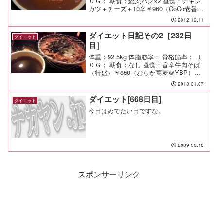
ＯＧ： 朝食：総菜パン×2 昼食：チキン
カツ＋チーズ＋10辛￥960（CoCo壱番屋
＠天王町）久しぶりのザラザラ感のある
2012.12.11
激辛カレー。 うむ、旨い♪ 夕食： 間
食： メモ：
ダイエット日記その2［232日
ダイエット
目］
体重：92.5kg 体脂肪率： 骨格筋率： Ｊ
ＯＧ： 朝食：なし 昼食：旨辛牛肉そば
（特盛）￥850（おらが蕎麦＠YBP）蕎
麦は大盛より少ない中盛、肉が2倍という
2013.01.07
特盛。どうにも噛み切りづらいガムのよ
うな肉が、高校時代の学食を彷彿とさせ
ダイエット[668日目]
ダイエット
る懐か...
今日はめでたい日ですな。
2009.06.18
スポンサーリンク