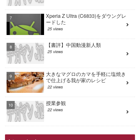
Xperia Z Ultra (C6833)をダウングレ
ードした
25 views
【書評】中国動漫新人類
25 views
大きなマグロのカマを手軽に塩焼き
で仕上げる我が家のレシピ
22 views
授業参観
22 views