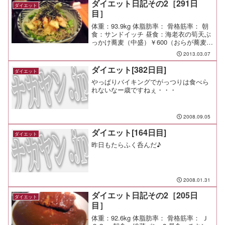
ダイエット日記その2［291日
ダイエット
目］
体重：93.9kg 体脂肪率： 骨格筋率： 朝
食：サンドイッチ 昼食：海老衣の筍天ぶ
っかけ蕎麦（中盛）￥600（おらが蕎麦＠
YBP）海老が香る筍天が中々旨い。 夕
2013.03.07
食： 間食： 運動： メモ：まじ体重がヤ
バいんだけど。もっと運動しよう。
ダイエット[382日目]
ダイエット
やっぱりバイキングでがっつりは食べら
れないなー歳ですねぇ・・・
2008.09.05
ダイエット[164日目]
ダイエット
昨日もたらふく呑んだ♪
2008.01.31
ダイエット日記その2［205日
ダイエット
目］
体重：92.6kg 体脂肪率： 骨格筋率： Ｊ