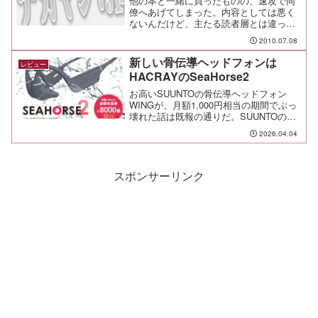
他の本と一緒に買ったものの、速攻で同
僚へあげてしまった。内容としては悪く
ないんだけど、主たる読者層とは違って
いたんだよね。 この本は読者は女性を
2010.07.08
想定してます。 それも初心者の。 そ
ういう人向けの、最初の一冊としては良
新しい骨伝導ヘッドフォンは
レビュー
いんじゃないかと。文字...
HACRAYのSeaHorse2
お高いSUUNTOの骨伝導ヘッドフォン
WINGが、月額1,000円相当の期間でぶっ
壊れた話は既報の通りだ。SUUNTOの骨
伝導ヘッドフォンは耐久性に問題があり
2026.04.04
すぎる何がアウトドア用なんだと。堅牢
でも丈夫でもない。と言うことで、新し
いのをすぐ...
スポンサーリンク