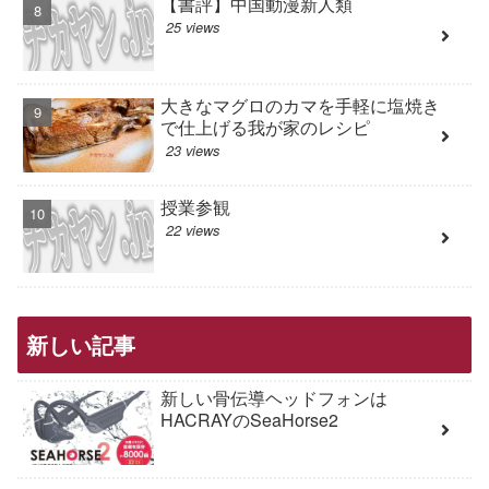
【書評】中国動漫新人類
25 views
大きなマグロのカマを手軽に塩焼き
で仕上げる我が家のレシピ
23 views
授業参観
22 views
新しい記事
新しい骨伝導ヘッドフォンは
HACRAYのSeaHorse2