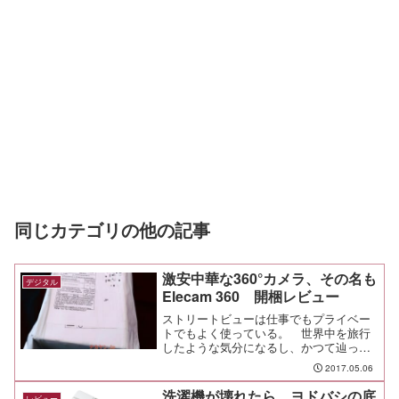
同じカテゴリの他の記事
激安中華な360°カメラ、その名も
デジタル
Elecam 360 開梱レビュー
ストリートビューは仕事でもプライベー
トでもよく使っている。 世界中を旅行
したような気分になるし、かつて辿った
世界中の街を懐かしく思い出したり。
2017.05.06
思い出はキレイな写真で残したいけど、
ストリートビューのように周囲の雰囲気
洗濯機が壊れたら、ヨドバシの底
レビュー