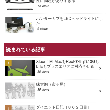
性に問題がありすぎる
13 views
ハンターカブをLEDヘッドライトにし
た
9 views
読まれている記事
Xiaomi Mi MaxをRoot化せずに3Gも
LTEもプラスエリアに対応させる
38 views
味太朗（市ヶ尾）
35 views
ダイエット日記［８６２日目］