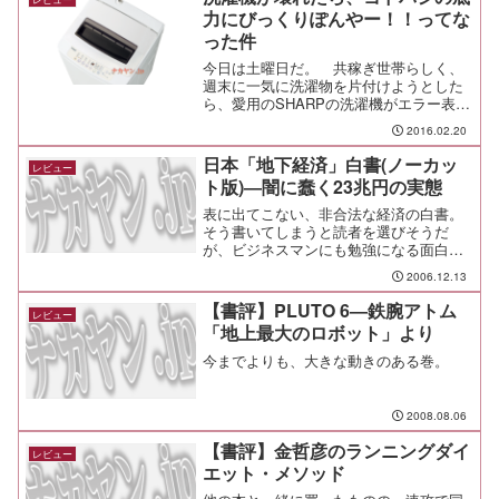
を含めて全部を残すことも...
力にびっくりぽんやー！！ってな
った件
今日は土曜日だ。 共稼ぎ世帯らしく、
週末に一気に洗濯物を片付けようとした
ら、愛用のSHARPの洗濯機がエラー表示
になってしまってどうにも動いてくれな
2016.02.20
いので買い換えることにした。買うのは
ヨドバシにしたけど、最近のヨドバシの
日本「地下経済」白書(ノーカッ
レビュー
底力に本当にびっくり...
ト版)―闇に蠢く23兆円の実態
表に出てこない、非合法な経済の白書。
そう書いてしまうと読者を選びそうだ
が、ビジネスマンにも勉強になる面白い
本。
2006.12.13
【書評】PLUTO 6―鉄腕アトム
レビュー
「地上最大のロボット」より
今までよりも、大きな動きのある巻。
2008.08.06
【書評】金哲彦のランニングダイ
レビュー
エット・メソッド