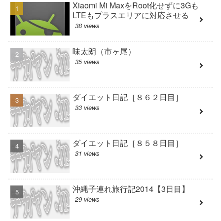
Xiaomi Mi MaxをRoot化せずに3Gも
LTEもプラスエリアに対応させる
38 views
味太朗（市ヶ尾）
35 views
ダイエット日記［８６２日目］
33 views
ダイエット日記［８５８日目］
31 views
沖縄子連れ旅行記2014【3日目】
29 views