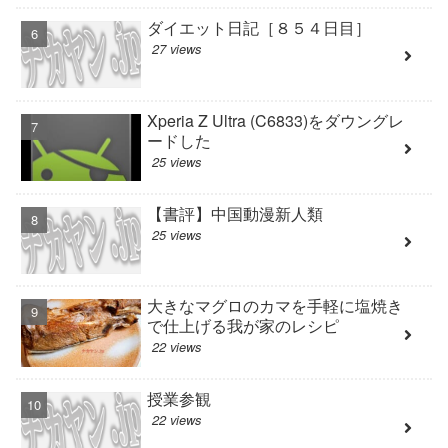
ダイエット日記［８５４日目］
27 views
Xperia Z Ultra (C6833)をダウングレ
ードした
25 views
【書評】中国動漫新人類
25 views
大きなマグロのカマを手軽に塩焼き
で仕上げる我が家のレシピ
22 views
授業参観
22 views