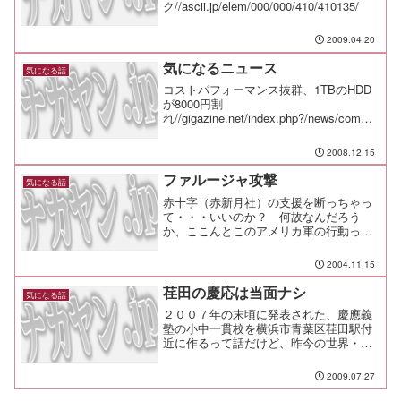
ク//ascii.jp/elem/000/000/410/410135/
2009.04.20
気になるニュース
気になる話
コストパフォーマンス抜群、1TBのHDD
が8000円割
れ//gigazine.net/index.php?/news/comme
nts/20081214_1tb_hdd/北は東北・北陸、
南は九州・四国・山陰まで！片道2300円
2008.12.15
で済む電車帰省...
ファルージャ攻撃
気になる話
赤十字（赤新月社）の支援を断っちゃっ
て・・・いいのか？ 何故なんだろう
か、ここんとこのアメリカ軍の行動っ
て、住民感情とか、そういうのを片っ端
から踏みにじるようなものが多すぎるん
2004.11.15
じゃなかろうか。「支援物資の必要な
し」 米軍、赤新月社の要請拒否...
荏田の慶応は当面ナシ
気になる話
２００７年の末頃に発表された、慶應義
塾の小中一貫校を横浜市青葉区荏田駅付
近に作るって話だけど、昨今の世界・日
本経済の状況も相まって慶応義塾：小中
一貫校、開校時期を延期ってことになっ
2009.07.27
た。これを目的に転居した人の話も知人
経由で聞いたことがあるが...