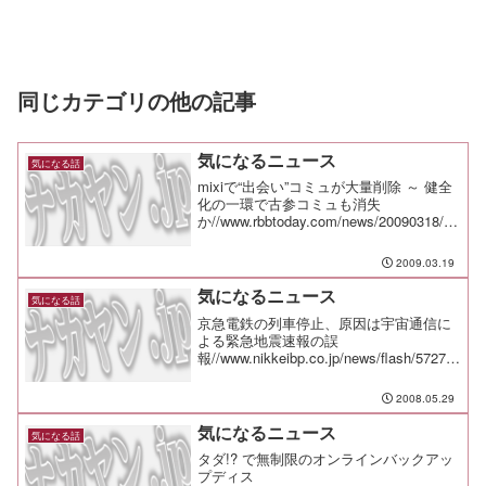
同じカテゴリの他の記事
気になるニュース
気になる話
mixiで“出会い”コミュが大量削除 ～ 健全
化の一環で古参コミュも消失
か//www.rbbtoday.com/news/20090318/58
715.html文科省に聞く、小中学校での携
帯電話「原則禁止」通知の理
2009.03.19
由//internet.w...
気になるニュース
気になる話
京急電鉄の列車停止、原因は宇宙通信に
よる緊急地震速報の誤
報//www.nikkeibp.co.jp/news/flash/57275
5.html東急電鉄、シニア住宅事業に参
入、新会社を設
2008.05.29
立//www.nikkeibp.co.jp/news/...
気になるニュース
気になる話
タダ!? で無制限のオンラインバックアッ
プディス