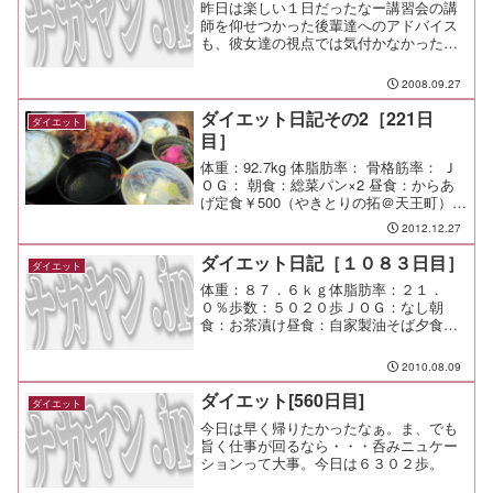
昨日は楽しい１日だったなー講習会の講
師を仰せつかった後輩達へのアドバイス
も、彼女達の視点では気付かなかった方
向性を出せてあげられたみたいで良かっ
た。午後の講習会も喜んでもらえたよう
2008.09.27
だ。 普段キーボードを叩く仕事の彼等
から見ると、様々な道具を...
ダイエット日記その2［221日
ダイエット
目］
体重：92.7kg 体脂肪率： 骨格筋率： Ｊ
ＯＧ： 朝食：総菜パン×2 昼食：からあ
げ定食￥500（やきとりの拓＠天王町）今
日は定食￥500の日！！ 夕食： 間食： メ
2012.12.27
モ：
ダイエット日記［１０８３日目］
ダイエット
体重：８７．６ｋｇ体脂肪率：２１．
０％歩数：５０２０歩ＪＯＧ：なし朝
食：お茶漬け昼食：自家製油そば夕食：
下北沢ジェロ会間食：メモ：自家製の油
そばは家族に大好評だった！ 醤油、オ
2010.08.09
イスターソース、味醂、味覇、ゴマ
油。 お好みによりお酢とラー油。...
ダイエット[560日目]
ダイエット
今日は早く帰りたかったなぁ。ま、でも
旨く仕事が回るなら・・・呑みニュケー
ションって大事。今日は６３０２歩。