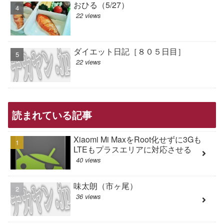
おひる（5/27）
22 views
ダイエット日記［８０５日目］
22 views
読まれている記事
Xiaomi Mi MaxをRoot化せずに3Gも
LTEもプラスエリアに対応させる
40 views
味太朗（市ヶ尾）
36 views