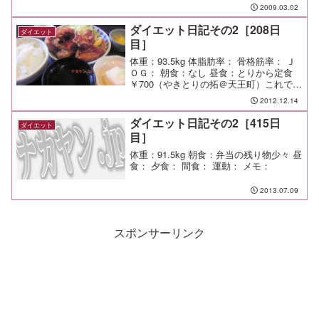
2009.03.02
ダイエット日記その2［208日
ダイエット
目］
体重：93.5kg 体脂肪率： 骨格筋率： Ｊ
ＯＧ： 朝食：なし 昼食：とりから定食
￥700（やきとりの拓＠天王町）これで普
通の分量。この上にメガとかテラがある
2012.12.14
んだけど、そんなの無理。 でも、結構
メガを頼んでいる人がいるんだよな。す
ダイエット日記その2［415日
ダイエット
ごい。 ...
目］
体重：91.5kg 朝食：弁当の残り物少々 昼
食： 夕食： 間食： 運動： メモ：
2013.07.09
スポンサーリンク