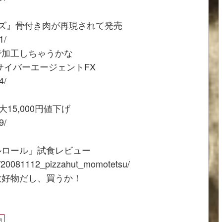
ルズ』骨付き肉が再現されて発売
1/
で加工しちゃうかな
サイバーエージェントFX
4/
15,000円値下げ
9/
ルロール」試食レビュー
s/20081112_pizzahut_momotetsu/
大好物だし、買うか！
門