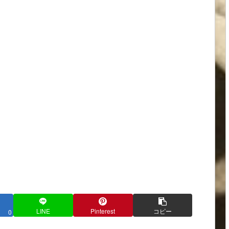
LINE
Pinterest
コピー
0