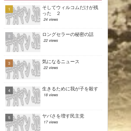
そしてウィルコムだけが残
った ２
24 views
ロングセラーの秘密の話
22 views
気になるニュース
22 views
生きるために我が子を殺す
18 views
ヤバさを増す民主党
17 views