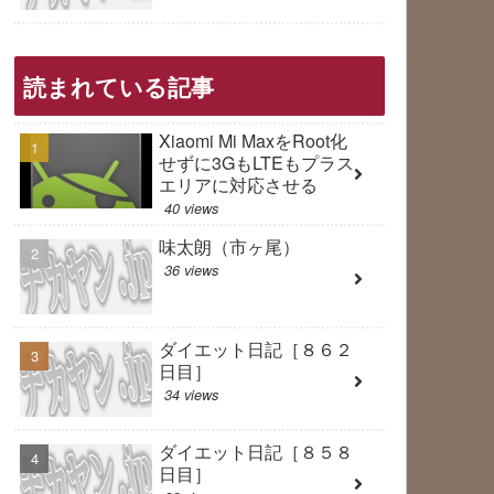
読まれている記事
Xiaomi Mi MaxをRoot化
せずに3GもLTEもプラス
エリアに対応させる
40 views
味太朗（市ヶ尾）
36 views
ダイエット日記［８６２
日目］
34 views
ダイエット日記［８５８
日目］