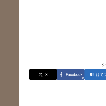
シ
X
Facebook
はて
0