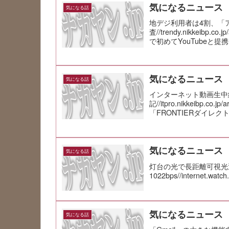
気になるニュース
気になる話
地デジ利用者は4割、「
査//trendy.nikkeibp.
で初めてYouTubeと提携
気になるニュース
気になる話
インターネット動画生中継サ
記//itpro.nikkeibp.co.
「FRONTIERダイレクト
気になるニュース
気になる話
灯台の光で長距離可視光
1022bps//internet.watch
気になるニュース
気になる話