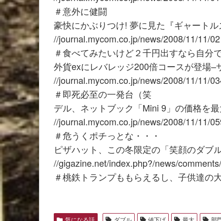
＃意外に健闘
豪快にかぶりつけ! 夢に見た『ギャート
//journal.mycom.co.jp/news/2008/11/11/02
＃食べてみたいけど２千円出すなら自分
外貨exにレバレッジ200倍コースが登場–
//journal.mycom.co.jp/news/2008/11/11/03
＃即死必至の一発台（笑
デル、ネットブック「Mini 9」の価格を最大
//journal.mycom.co.jp/news/2008/11/11/05
＃危うくポチっとな・・・
ピザハット、この冬限定の「笑顔のダブ
//gigazine.net/index.php?/news/comment
＃桃鉄トランプももらえるし、子供達の
気になる話
ダブル
値下げ
最大
部