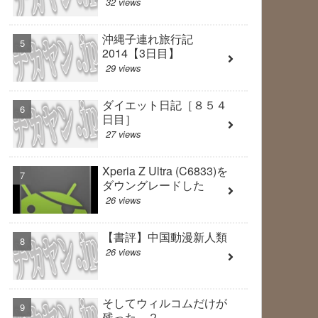
32 views
沖縄子連れ旅行記
2014【3日目】
29 views
ダイエット日記［８５４
日目］
27 views
Xperia Z Ultra (C6833)を
ダウングレードした
26 views
【書評】中国動漫新人類
26 views
そしてウィルコムだけが
残った ２