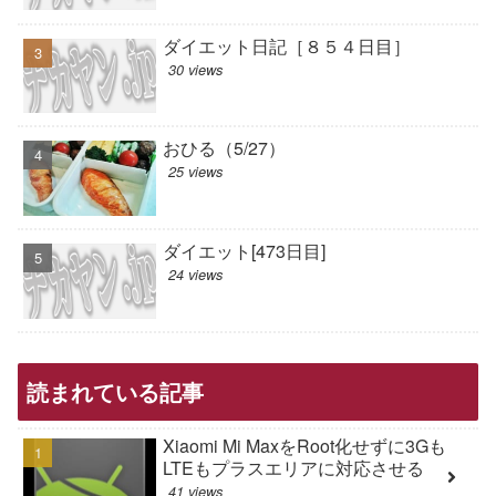
ダイエット日記［８５４日目］
30 views
おひる（5/27）
25 views
ダイエット[473日目]
24 views
読まれている記事
Xiaomi Mi MaxをRoot化せずに3Gも
LTEもプラスエリアに対応させる
41 views