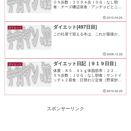
０％歩数：２０９４歩ＪＯＧ：なし朝
食：チーズ磯辺昼食：アンチョビとニン
ニクのパスタ夕食：旧友達と小岩呑み間
食：メモ：４年ぶり？ くらいだったけ
2010.04.24
ど昔と変わらぬ雰囲気を満喫。
ダイエット[497日目]
ダイエット
この社屋で迎える冬は、これが最後か。
2008.12.29
ダイエット日記［９１９日目］
ダイエット
体重：８５．４ｋｇ体脂肪率：２２．
５％歩数：ＪＯＧ：なし朝食：サンドイ
ッチｘ２昼食：日替わり定食（野菜炒
め、ご飯、半ラーメン）夕食：缶ビール
ｘ１間食：メモ：今日も忙しいが忙しく
2010.02.25
ないような。 身の回りから遊ぶ要素を
排さなければ。
スポンサーリンク