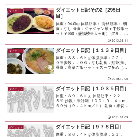
ダイエット日記その2［295日
ダイエット
目］
体重：94.0kg 体脂肪率： 骨格筋率： 朝
食：なし 昼食：ジャジャン麺＋半炒飯セ
ット￥950（盛福楼＠天王町） 夕食： 間
食： 運動：ジョギング10キロ61分。この
2013.03.11
週末は土曜日3,000m/1h、日曜日
4,000m/1.5hを泳いだ。 ...
ダイエット日記［１１３９日目］
ダイエット
体重：８８．６ｋｇ体脂肪率：２２．
０％歩数：ＪＯＧ：なし朝食：鮭茶漬け
昼食：高菜ご飯セット＋スープ多め（天
下一品＠渋谷）￥７８０夕食：渋谷ワン
セグ交流会（ＬＣＡＦＥ＠渋谷）間食：
2010.10.05
メモ：ＣＥＡＴＥＣで学生時代の先輩に
遭遇！ なんたる奇遇よ。 ...
ダイエット日記［１０３５日目］
ダイエット
体重：８９．６ｋｇ 体脂肪率：２２．
５％ 歩数：未計測 ＪＯＧ：９．４ｋｍ
６０分（９．４ｋｍ／ｈ） 朝食：細切り
豚肉チャーハン 昼食：友人宅呑み 夕食：
友人宅呑み 間食： メモ：１ダース近く呑
2011.01.09
んでしまった。 それとワインと焼酎。
ダイエット日記［９７６日目］
ダイエット
体重：８６．４ｋｇ体脂肪率：２１．