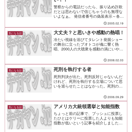
警察からの電話だったら、振り込め詐欺
だとは思わないで信じちゃうのも無理な
いよなぁ。 発信者番号の偽装表示～各社
が対策進める 表示される番号は、必ずし
2005.02.19
も正しいものとは限りませんくらいのア
ナウンスが必要になるんじゃないかと思
大丈夫？と思いきや感動の熱唱！
気になる話
うんですけどね。 でも、 「 自社網
冷たい視線を浴びてタレント発掘ショー
以外からの電話番号は偽装かどうかの区
の舞台に立ったブオトコが魂に響く熱
別がつか...
唱、2000人の大聴衆を感動の渦にいやぁ
～ジーンとくる熱唱だ。その場に居合わ
せたら鳥肌もんだな。下記に字幕付があ
2008.02.03
ったので、こちらも追加。
死刑を執行する者
気になる話
死刑判決が出た。死刑反対じゃないんだ
けれど、死刑を執行する立場について思
いを巡らせたことはなかった。死刑の現
場とは自分が 「 誰かの死刑を望むよ
うな立場 」 に立たされた時、仮にそ
2006.09.29
の執行を自分の手に委ねられたら、死刑
を執行できるんだろうか。...
アメリカ大統領選挙と知能指数
気になる話
ちょっと前の記事で、ブッシュに投票し
たひとはケリーに投票した人よりも知能
指数が低いという記事を紹介しました
が、あれは実はでっち上げだったそう