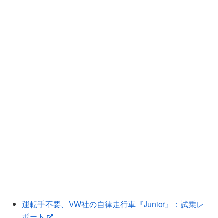
運転手不要、VW社の自律走行車『Junior』：試乗レ
ポート