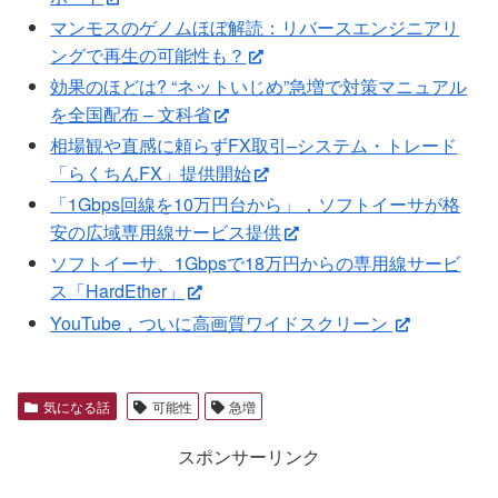
マンモスのゲノムほぼ解読：リバースエンジニアリ
ングで再生の可能性も？
効果のほどは? “ネットいじめ”急増で対策マニュアル
を全国配布 – 文科省
相場観や直感に頼らずFX取引–システム・トレード
「らくちんFX」提供開始
「1Gbps回線を10万円台から」，ソフトイーサが格
安の広域専用線サービス提供
ソフトイーサ、1Gbpsで18万円からの専用線サービ
ス「HardEther」
YouTube，ついに高画質ワイドスクリーン
気になる話
可能性
急増
スポンサーリンク