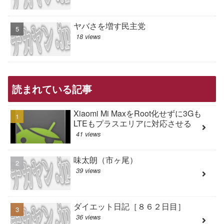
ヤバさを増す民主党
18 views
読まれている記事
Xiaomi Mi MaxをRoot化せずに3Gも
LTEもプラスエリアに対応させる
41 views
味太朗（市ヶ尾）
39 views
ダイエット日記［８６２日目］
36 views