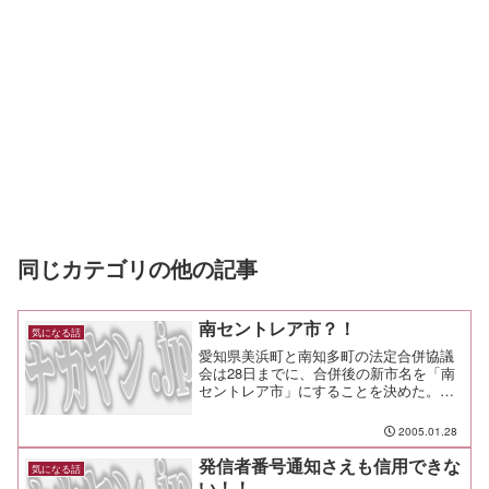
同じカテゴリの他の記事
南セントレア市？！
気になる話
愛知県美浜町と南知多町の法定合併協議
会は28日までに、合併後の新市名を「南
セントレア市」にすることを決めた。新
市の北側に隣接する常滑市に2月17 日開
港する中部国際空港の愛称「セントレ
2005.01.28
ア」にちなんだ名称で、同協議会は「新
市を全国や世界にアピ...
発信者番号通知さえも信用できな
気になる話
い！！