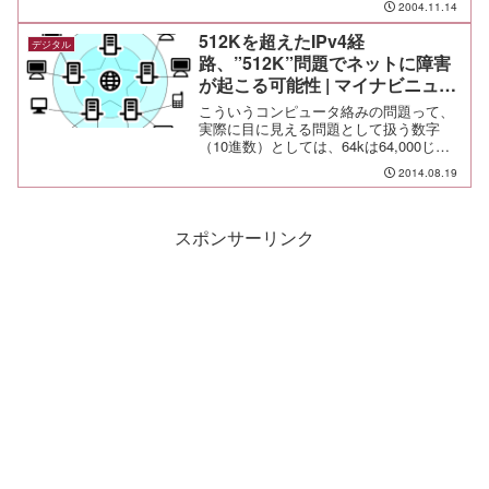
で。 年収をもとに割り出したものだそ
2004.11.14
うな。 ただ、このでっち上げには、多
くの人がひっかかった。 実は、そこに
512Kを超えたIPv4経
デジタル
大きな問題が潜んでいたという分析が出
路、”512K”問題でネットに障害
ている。 人種性...
が起こる可能性 | マイナビニュー
ス
こういうコンピュータ絡みの問題って、
実際に目に見える問題として扱う数字
（10進数）としては、64kは64,000じゃ
なくて65,535であるとか、512kは
2014.08.19
512,000じゃなくて524,288のように、少
し大きい数字で見えてくるということ...
スポンサーリンク