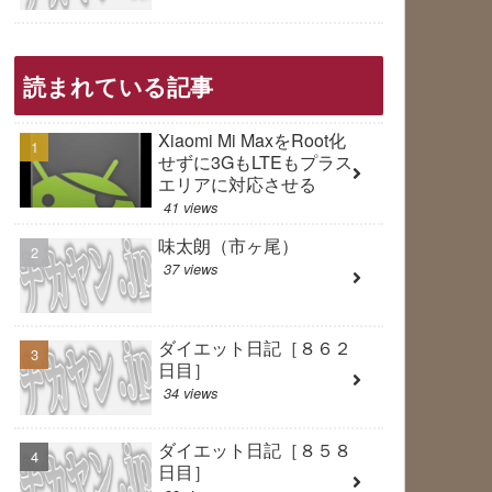
読まれている記事
Xiaomi Mi MaxをRoot化
せずに3GもLTEもプラス
エリアに対応させる
41 views
味太朗（市ヶ尾）
37 views
ダイエット日記［８６２
日目］
34 views
ダイエット日記［８５８
日目］