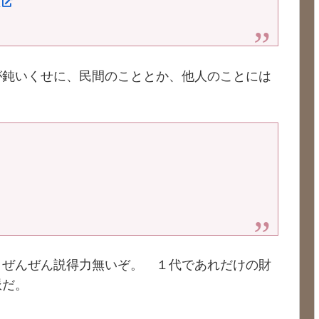
調
が鈍いくせに、民間のこととか、他人のことには
 ぜんぜん説得力無いぞ。 １代であれだけの財
派だ。