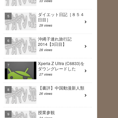
33 views
ダイエット日記［８５４
日目］
29 views
沖縄子連れ旅行記
2014【3日目】
28 views
Xperia Z Ultra (C6833)を
ダウングレードした
27 views
【書評】中国動漫新人類
26 views
授業参観
24 views