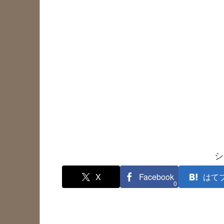
シ
X
Facebook
はて
0