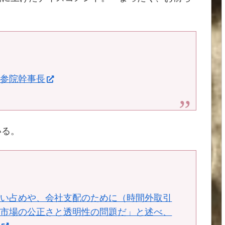
山参院幹事長
いる。
買い占めや、会社支配のために（時間外取引
。市場の公正さと透明性の問題だ」と述べ、