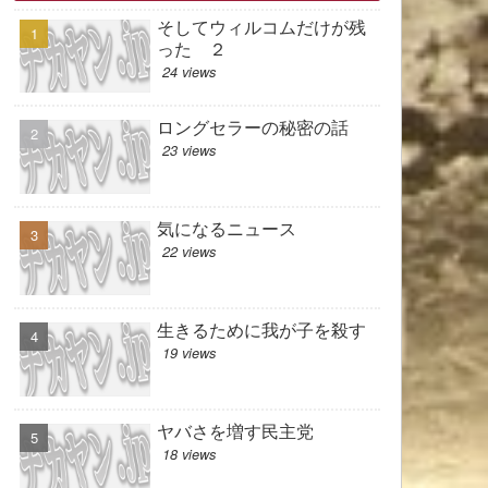
そしてウィルコムだけが残
った ２
24 views
ロングセラーの秘密の話
23 views
気になるニュース
22 views
生きるために我が子を殺す
19 views
ヤバさを増す民主党
18 views