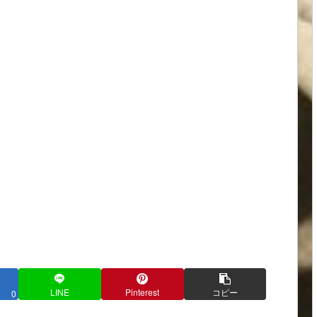
LINE
Pinterest
コピー
0