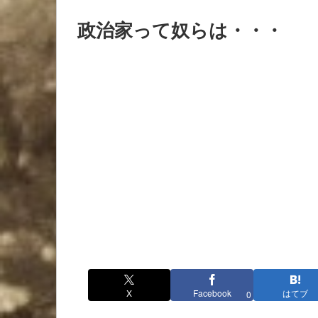
政治家って奴らは・・・
X
Facebook
はてブ
0