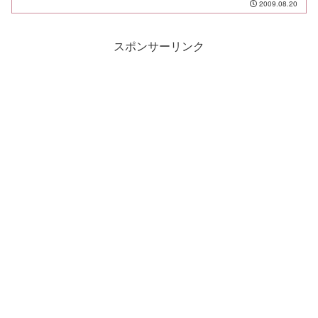
2009.08.20
れを民主党旗として飾り、その前で小沢
氏が演説をしたと朝日新聞...
スポンサーリンク