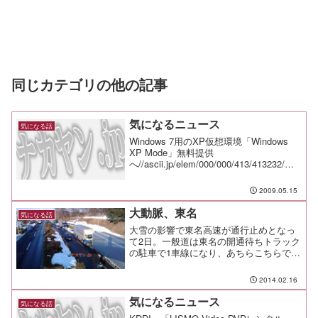
同じカテゴリの他の記事
気になるニュース
気になる話
Windows 7用のXP仮想環境「Windows
XP Mode」無料提供
へ//ascii.jp/elem/000/000/413/413232/絶
対入れたいFirefoxアドオン最強50
選//ascii.jp/elem/000/000/...
2009.05.15
大動脈、東名
気になる話
大雪の影響で東名高速が通行止めとなっ
て2日。一般道は東名の開通待ちトラック
の駐車で1車線になり、あちらこちらで流
れがかなり悪くなっている。トラックも
生活がかかってるからね。 大変だ。
2014.02.16
ましてや、車の中で3泊目とは。そんな東
名の町田インターチ...
気になるニュース
気になる話