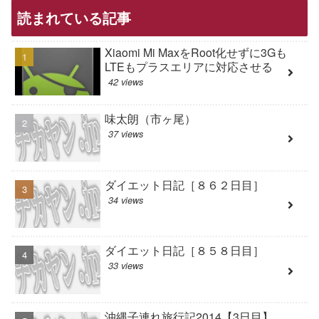
読まれている記事
Xiaomi Mi MaxをRoot化せずに3Gも
LTEもプラスエリアに対応させる
42 views
味太朗（市ヶ尾）
37 views
ダイエット日記［８６２日目］
34 views
ダイエット日記［８５８日目］
33 views
沖縄子連れ旅行記2014【3日目】