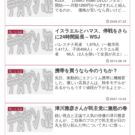
KDDI、「LISMO Video DVDレンタル」
開始――月額1260円からぽすれんと組ん
でるのか。 価格が安いなら良いけど、
パケ代考えると割高かな。
2009.07.23
イスラエルとハマス、停戦をさら
気になる話
に24時間延長 – WSJ
パレスチナ死者 1,976人（一般市民
1,417人、子供459人） イスラエル死
者 66人（2人を除いて全員が兵士）ガ
ザ人口の0.1%が殺されたんだね。あまり
2014.08.19
にも一方的過ぎる。特に、500の輝く未来
が失われているなんて本当に悲しい。
携帯を買うなら今のうちか？
気になる話
乳...
先日、衝動的にエクシリム携帯に機種変
した。優しい店員さんは、秋冬モデルが
出るからもうすぐ値段が下がるよとか、
あと２月待てば○○ヶ月だから安くなるよ
とか諭してくれたものの、はやる気持ち
2007.10.03
は抑えられなかった！でも、もしかした
ら値段は高くなる方向な...
津川雅彦さんが民主党に激怒の巻
気になる話
鋭い視点と正論で人気の俳優の津川雅彦
さんが、ご自身のブログで民主党が日の
丸を切り刻んだ件について大いに憤って
おられる。鹿児島の民主党大会で、日の
丸を切り刻み、上下に繋ぎ合わせて、こ