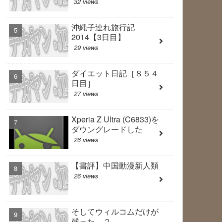
32 views
沖縄子連れ旅行記
2014【3日目】
29 views
ダイエット日記［８５４
日目］
27 views
Xperia Z Ultra (C6833)を
ダウングレードした
26 views
【書評】中国動漫新人類
26 views
そしてウィルコムだけが
残った ２