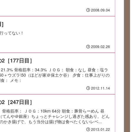
2008.09.04
]
行ってない！
2009.02.26
2［177日目］
：21.3% 骨格筋率：34.3% ＪＯＧ： 朝食：なし 昼食：塩ラ
50＋ウズラ\50（ほどが家＠保土ケ谷） 夕食：仕事上がりの
食： メモ：
2012.11.14
2［247日目］
： 骨格筋率： ＪＯＧ：10km 64分 朝食：豚骨らーめん 昼
0（てんや＠銀座）ちょっとチャレンジし過ぎた感あり。どん
のかき揚げで、もう当分は揚げ物は食べたくないレベ...
2013.01.22