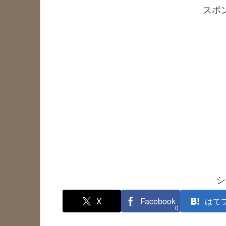
スポ
シ
X
Facebook
はて
0