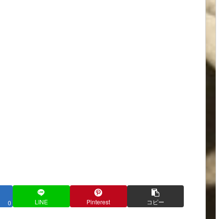
LINE
Pinterest
コピー
0