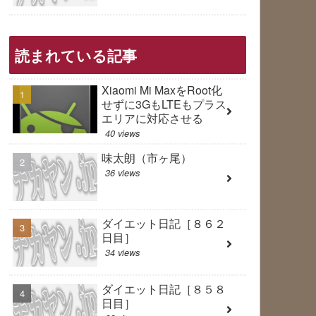
読まれている記事
Xiaomi Mi MaxをRoot化
せずに3GもLTEもプラス
エリアに対応させる
40 views
味太朗（市ヶ尾）
36 views
ダイエット日記［８６２
日目］
34 views
ダイエット日記［８５８
日目］