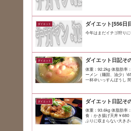
ダイエット[556日目
ダイエット
今年はまだイチゴ狩りに
ダイエット日記その
ダイエット
体重：92.2kg 体脂肪率
ーメン（麺固、油少）\6
一杯＠いっすんぼうし 間
ダイエット日記その
ダイエット
体重：93.6kg 体脂肪率
食：かき揚げ天丼￥68
ぶりに収まらない大きさ