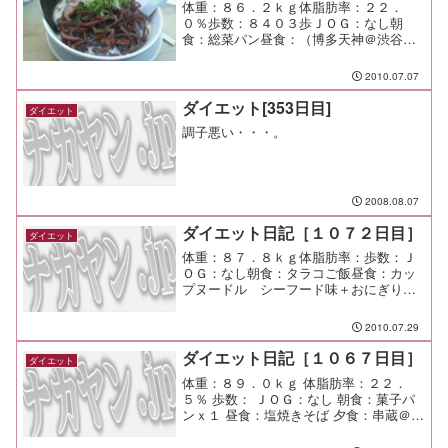
体重：８６．２ｋｇ体脂肪率：２２．
０％歩数：８４０３歩ＪＯＧ：なし朝
食：総菜パン昼食：（博多天神＠渋谷）
￥６００夕食：隠家＠溝ノ口間食：メ
モ：この人達とは仲良くやって行けそう
2010.07.07
な気がする。
ダイエット[353日目]
ダイエット
調子悪い・・・。
2008.08.07
ダイエット日記［１０７２日目］
ダイエット
体重：８７．８ｋｇ体脂肪率：歩数：Ｊ
ＯＧ：なし朝食：タラコご飯昼食：カッ
プヌードル シーフード味＋おにぎりｘ
１夕食：恵比寿でちょろっと、渋谷でち
ょろっと。 充実したひととき。間食：
2010.07.29
メモ：今日は雨かー いくぶん涼しく感
じるね。
ダイエット日記［１０６７日目］
ダイエット
体重：８９．０ｋｇ 体脂肪率：２２．
５％ 歩数： ＪＯＧ：なし 朝食：菓子パ
ンｘ１ 昼食：塩焼きそば 夕食：串蔵＠市
が尾 間食： メモ：今日が市が尾最後の
日。 店員さんに顔を覚えられててご機