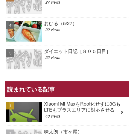
27 views
おひる（5/27）
22 views
ダイエット日記［８０５日目］
22 views
読まれている記事
Xiaomi Mi MaxをRoot化せずに3Gも
LTEもプラスエリアに対応させる
40 views
味太朗（市ヶ尾）