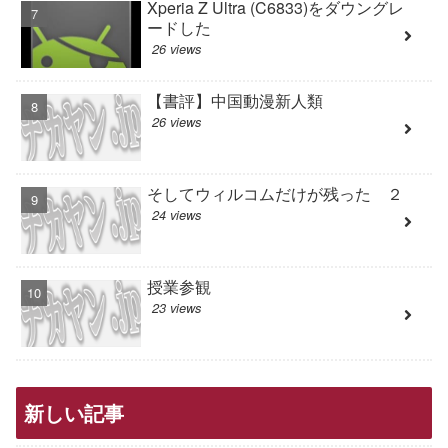
Xperia Z Ultra (C6833)をダウングレ
ードした
26 views
【書評】中国動漫新人類
26 views
そしてウィルコムだけが残った ２
24 views
授業参観
23 views
新しい記事