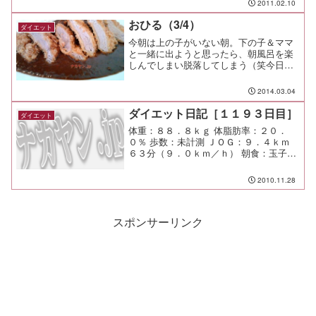
2011.02.10
嫌♪
おひる（3/4）
ダイエット
今朝は上の子がいない朝。下の子＆ママ
と一緒に出ようと思ったら、朝風呂を楽
しんでしまい脱落してしまう（笑今日の
弁当はフルグラにしようと準備をしてい
たら、ふと、「そうだ！帰宅ランをして
2014.03.04
みよう！」と思い立ち準備開始。ジャー
ジに靴、タオル、ビニール...
ダイエット日記［１１９３日目］
ダイエット
体重：８８．８ｋｇ 体脂肪率：２０．
０％ 歩数：未計測 ＪＯＧ：９．４ｋｍ
６３分（９．０ｋｍ／ｈ） 朝食：玉子炒
飯 昼食：牛角＠南町田店 夕食：知古庵
間食： メモ：今日は走るのに気持ち良い
2010.11.28
天気だった！
スポンサーリンク