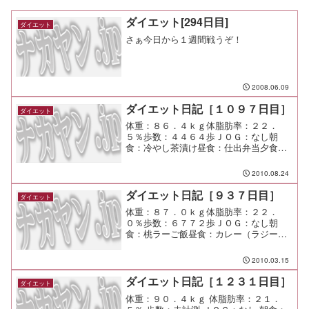
ダイエット[294日目]
ダイエット
さぁ今日から１週間戦うぞ！
2008.06.09
ダイエット日記［１０９７日目］
ダイエット
体重：８６．４ｋｇ体脂肪率：２２．
５％歩数：４４６４歩ＪＯＧ：なし朝
食：冷やし茶漬け昼食：仕出弁当夕食：
残り物少々間食：メモ：仕事用にiPhone
が届いた。 例のジャンル系を諸々試さ
2010.08.24
なきゃな。
ダイエット日記［９３７日目］
ダイエット
体重：８７．０ｋｇ体脂肪率：２２．
０％歩数：６７７２歩ＪＯＧ：なし朝
食：桃ラーご飯昼食：カレー（ラジーズ
＠市が尾）￥１０５０夕食：将軍呑み間
食：メモ：今日は曇天。 さ、頑張るぞ
2010.03.15
ー
ダイエット日記［１２３１日目］
ダイエット
体重：９０．４ｋｇ 体脂肪率：２１．