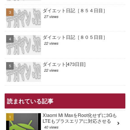
ダイエット日記［８５４日目］
27 views
ダイエット日記［８０５日目］
22 views
ダイエット[473日目]
22 views
読まれている記事
Xiaomi Mi MaxをRoot化せずに3Gも
LTEもプラスエリアに対応させる
40 views