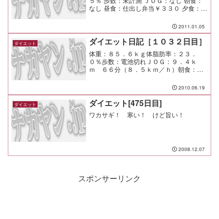
５％ 歩数：未計測 ＪＯＧ：なし 朝食：
なし 昼食：仕出し弁当￥３３０ 夕食：駅
＠市が尾 間食： メモ：励ましつつ励まさ
れつつ。 こういう包容力がオレには足
2011.01.05
りない。
ダイエット日記［１０３２日目］
ダイエット
体重：８５．６ｋｇ体脂肪率：２３．
０％歩数：電池切れＪＯＧ：９．４ｋ
ｍ ６６分（８．５ｋｍ／ｈ）朝食：冷
やしワサビ茶漬け昼食：肉じゃが鶏ご飯
弁当（西友＠市が尾）￥２０９夕食：宅
2010.06.19
呑み少々間食：メモ：長Ｔで走ってたら
暑くて倒れるかと思った・・・...
ダイエット[475日目]
ダイエット
ワカサギ！ 寒い！ けど旨い！
2008.12.07
スポンサーリンク