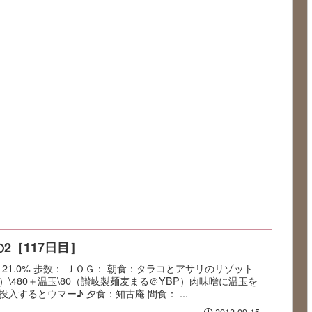
2［117日目］
率：21.0% 歩数： ＪＯＧ： 朝食：タラコとアサリのリゾット
\480＋温玉\80（讃岐製麺麦まる＠YBP）肉味噌に温玉を
入するとウマー♪ 夕食：知古庵 間食： ...