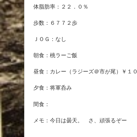
体脂肪率：２２．０％
歩数：６７７２歩
ＪＯＧ：なし
朝食：桃ラーご飯
昼食：カレー（ラジーズ＠市が尾）￥１
夕食：将軍呑み
間食：
メモ：今日は曇天。 さ、頑張るぞー