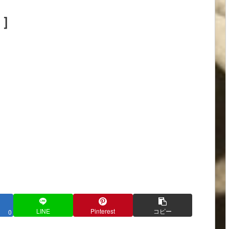
目］
LINE
Pinterest
コピー
0