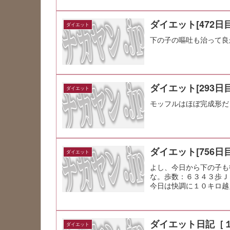
ダイエット[472日目
ダイエット
下の子の嘔吐も治って良
ダイエット[293日目
ダイエット
モッフルはほぼ完成形だ
ダイエット[756日目
ダイエット
よし、今日から下の子も
な。歩数：６３４３歩Ｊ
今日は快調に１０キロ越
るのは良いこ...
ダイエット日記［
ダイエット