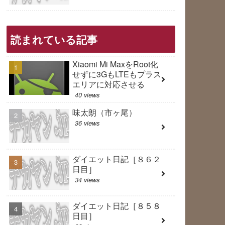
読まれている記事
Xiaomi Mi MaxをRoot化
せずに3GもLTEもプラス
エリアに対応させる
40 views
味太朗（市ヶ尾）
36 views
ダイエット日記［８６２
日目］
34 views
ダイエット日記［８５８
日目］