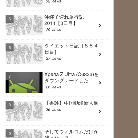
32 views
沖縄子連れ旅行記
2014【3日目】
29 views
ダイエット日記［８５４
日目］
27 views
Xperia Z Ultra (C6833)を
ダウングレードした
26 views
【書評】中国動漫新人類
26 views
そしてウィルコムだけが
残った ２