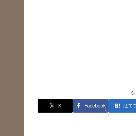
シ
X
Facebook
はて
0