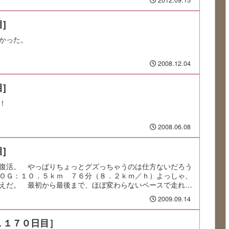
2012.09.15
]
かった。
2008.12.04
]
！
2008.06.08
]
復活。 やっぱりちょっとグズっちゃうのは仕方ないだろう
ＯＧ：１０．５ｋｍ ７６分（８．２ｋｍ／ｈ）よっしゃ、
えだ。 最初から最後まで、ほぼ変わらないペースで走れて
2009.09.14
１１７０日目］