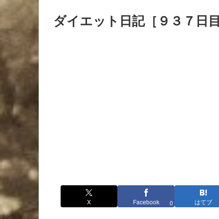
ダイエット日記［９３７日
X
Facebook
はてブ
0