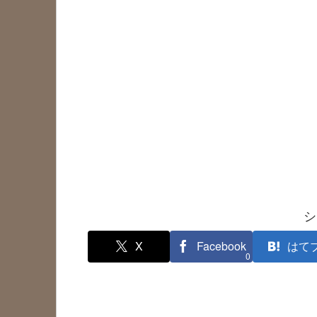
シ
X
Facebook
はて
0