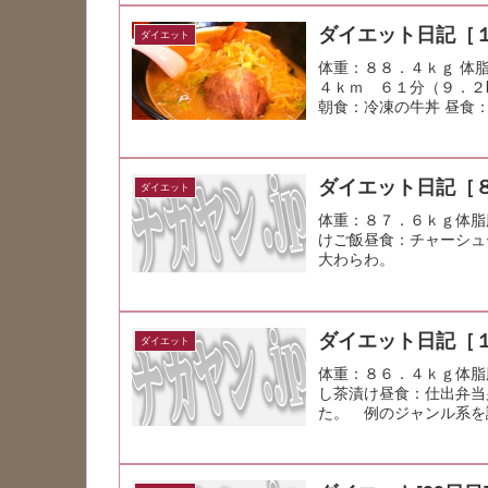
ダイエット日記［
ダイエット
体重：８８．４ｋｇ 体
４ｋｍ ６１分（９．２
朝食：冷凍の牛丼 昼食
か...
ダイエット日記［
ダイエット
体重：８７．６ｋｇ体脂
けご飯昼食：チャーシュ
大わらわ。
ダイエット日記［
ダイエット
体重：８６．４ｋｇ体脂
し茶漬け昼食：仕出弁当夕
た。 例のジャンル系を