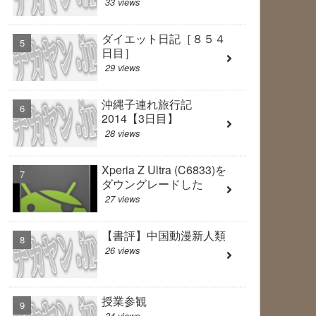
33 views
ダイエット日記［８５４
日目］
29 views
沖縄子連れ旅行記
2014【3日目】
28 views
Xperia Z Ultra (C6833)を
ダウングレードした
27 views
【書評】中国動漫新人類
26 views
授業参観
24 views