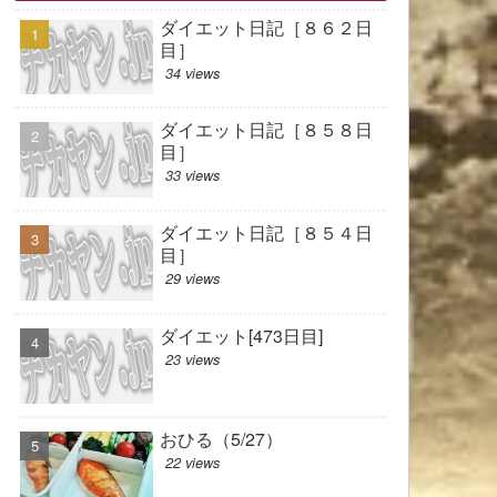
ダイエット日記［８６２日
目］
34 views
ダイエット日記［８５８日
目］
33 views
ダイエット日記［８５４日
目］
29 views
ダイエット[473日目]
23 views
おひる（5/27）
22 views