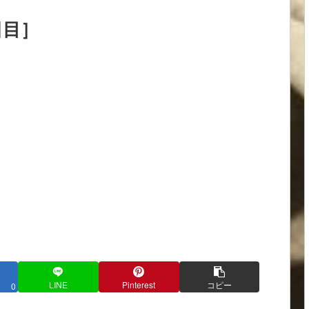
日目］
LINE
Pinterest
コピー
0