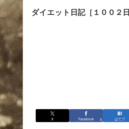
ダイエット日記［１００２
X
Facebook
はてブ
0