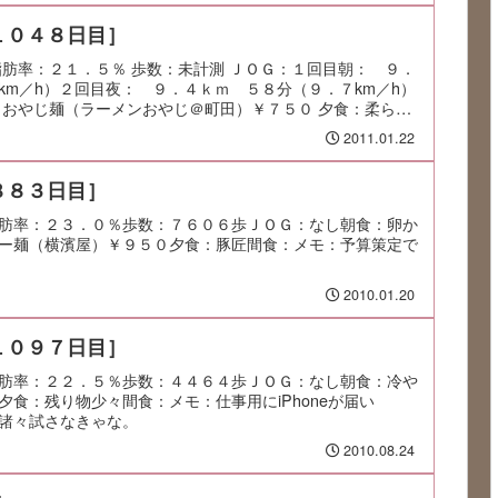
１０４８日目］
脂肪率：２１．５％ 歩数：未計測 ＪＯＧ：１回目朝： ９．
km／h）２回目夜： ９．４ｋｍ ５８分（９．７km／h）
：おやじ麺（ラーメンおやじ＠町田）￥７５０ 夕食：柔ら
2011.01.22
８８３日目］
肪率：２３．０％歩数：７６０６歩ＪＯＧ：なし朝食：卵か
ー麺（横濱屋）￥９５０夕食：豚匠間食：メモ：予算策定で
2010.01.20
１０９７日目］
肪率：２２．５％歩数：４４６４歩ＪＯＧ：なし朝食：冷や
食：残り物少々間食：メモ：仕事用にiPhoneが届い
諸々試さなきゃな。
2010.08.24