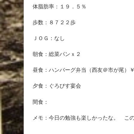
体脂肪率：１９．５％
歩数：８７２２歩
ＪＯＧ：なし
朝食：総菜パンｘ２
昼食：ハンバーグ弁当（西友＠市が尾）
夕食：ぐろびす宴会
間食：
メモ：今日の勉強も楽しかったな。 こ