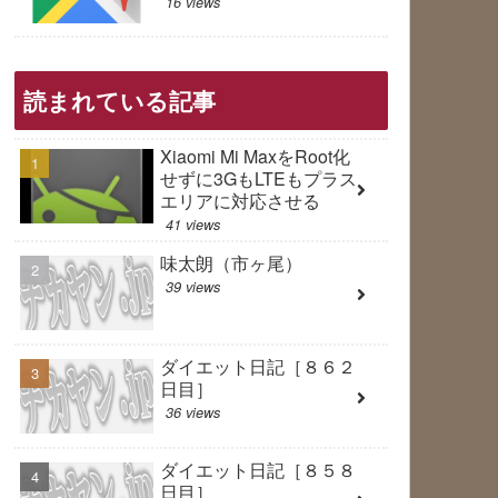
16 views
読まれている記事
Xiaomi Mi MaxをRoot化
せずに3GもLTEもプラス
エリアに対応させる
41 views
味太朗（市ヶ尾）
39 views
ダイエット日記［８６２
日目］
36 views
ダイエット日記［８５８
日目］