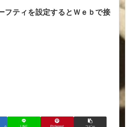
ーセーフティを設定するとＷｅｂで接
LINE
Pinterest
コピー
0