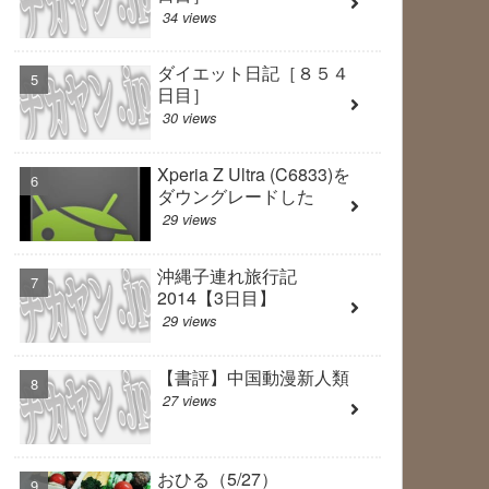
34 views
ダイエット日記［８５４
日目］
30 views
Xperia Z Ultra (C6833)を
ダウングレードした
29 views
沖縄子連れ旅行記
2014【3日目】
29 views
【書評】中国動漫新人類
27 views
おひる（5/27）