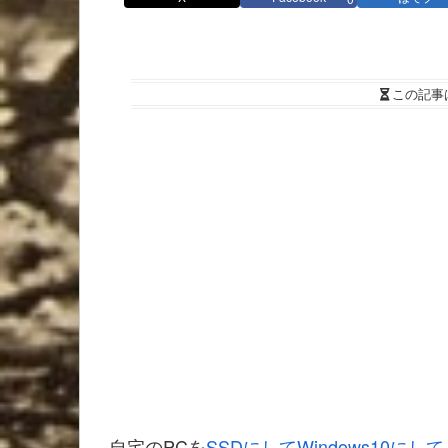
この記事
自宅のPCを
SSDにしてWindows10にして