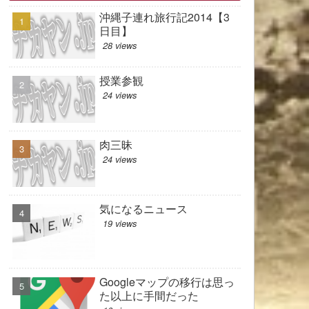
沖縄子連れ旅行記2014【3
日目】
28 views
授業参観
24 views
肉三昧
24 views
気になるニュース
19 views
Googleマップの移行は思っ
た以上に手間だった