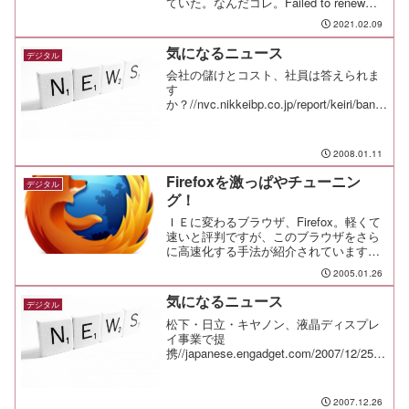
ていた。なんだコレ。Failed to renew
certificate www.nakayan.jp with error: The
2021.02.09
requested nginx...
気になるニュース
デジタル
会社の儲けとコスト、社員は答えられま
す
か？//nvc.nikkeibp.co.jp/report/keiri/bank/
20080110_000963.html最も効果的だった
A4用紙1枚の企画
書//nvc.nikkeibp.co.jp/r...
2008.01.11
Firefoxを激っぱやチューニン
デジタル
グ！
ＩＥに変わるブラウザ、Firefox。軽くて
速いと評判ですが、このブラウザをさら
に高速化する手法が紹介されています。
Firefoxを光速に至らしめ、さらばIEあな
2005.01.26
たの使っているブラウザのリミッターを
外し、見違えるほど高速にする設定。も
気になるニュース
デジタル
う他の...
松下・日立・キヤノン、液晶ディスプレ
イ事業で提
携//japanese.engadget.com/2007/12/25/lc
d-alliance-panasonic-hitachi-canon/1台
5000円以下、格安の地上デジタルチュー
ナー...
2007.12.26