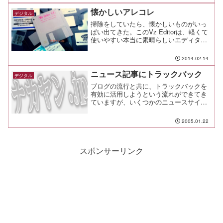
懐かしいアレコレ
デジタル
掃除をしていたら、懐かしいものがいっ
ぱい出てきた。このVz Editorは、軽くて
使いやすい本当に素晴らしいエディタだ
った。 プログラムを書いたり、これと
ATOKの組み合わせでどれだけ文章を書い
2014.02.14
たことか。
ニュース記事にトラックバック
デジタル
ブログの流行と共に、トラックバックを
有効に活用しようという流れができてき
ていますが、いくつかのニュースサイト
では記事にトラックバックを送れるよう
になってきています。 トラックバック
2005.01.22
は、端的に言えば相互リンクを張ったと
通知する機能とでも言うんですかね。
今までのＷｅｂでは、リンクを張ったこ
スポンサーリンク
とを相手に知...