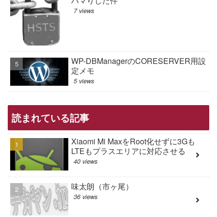
ハマりした件
7 views
WP-DBManagerのCORESERVER用設
定メモ
5 views
読まれている記事
Xiaomi Mi MaxをRoot化せずに3Gも
LTEもプラスエリアに対応させる
40 views
味太朗（市ヶ尾）
36 views