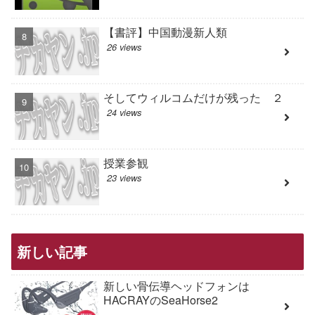
【書評】中国動漫新人類
26 views
そしてウィルコムだけが残った ２
24 views
授業参観
23 views
新しい記事
新しい骨伝導ヘッドフォンは
HACRAYのSeaHorse2