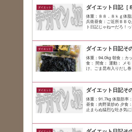
ダイエット日記［
ダイエット
体重：８８．８ｋｇ体脂
兵衛昼食：ご近所ＢＢＱ
ト日記じゃねーだろ！っ
ダイエット日記その
ダイエット
体重：94.0kg 朝食：
食： 間食： 運動： 
け、ごま昆布入りだし巻
ダイエット日記その
ダイエット
体重：91.7kg 体脂肪率
昼食：肉野菜炒め 夕食
止まらぬ猛烈な吐き気に
ダイエット日記その
ダイエット