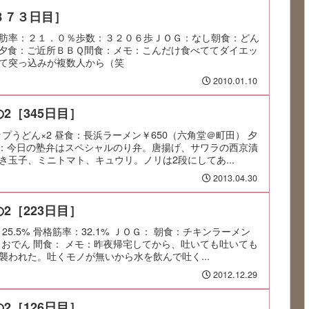
８７３日目］
肪率：２１．０％歩数：３２０６歩ＪＯＧ：なし朝食：どん
夕食：ご近所ＢＢＱ間食：メモ：こんだけ食べててダイエッ
て突っ込みが複数人から（笑
2010.01.10
2［345日目］
カップうどん×2 昼食：長浜ラーメン￥650（六角堂＠町田） 夕
メモ：今日の塾弁はスペシャルのり弁。唐揚げ、サワラの西京漬
き玉子、ミニトマト、キュウリ。ノリは2段にしてあ...
2013.04.30
2［223日目］
：25.5% 骨格筋率：32.1% ＪＯＧ： 朝食：チキンラーメン
：おでん 間食： メモ：昨夜帰宅してから、吐いても吐いても
襲われた。吐くモノが無いから水を飲んで吐く...
2012.12.29
2［126日目］