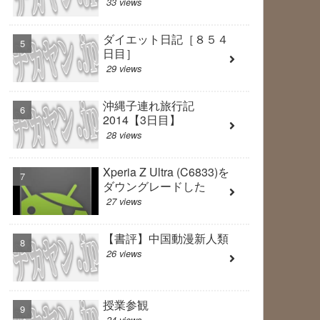
33 views
ダイエット日記［８５４
日目］
29 views
沖縄子連れ旅行記
2014【3日目】
28 views
Xperia Z Ultra (C6833)を
ダウングレードした
27 views
【書評】中国動漫新人類
26 views
授業参観
24 views