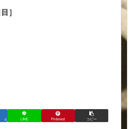
日目］
LINE
Pinterest
コピー
0