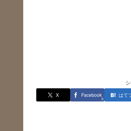
シ
X
Facebook
はて
0