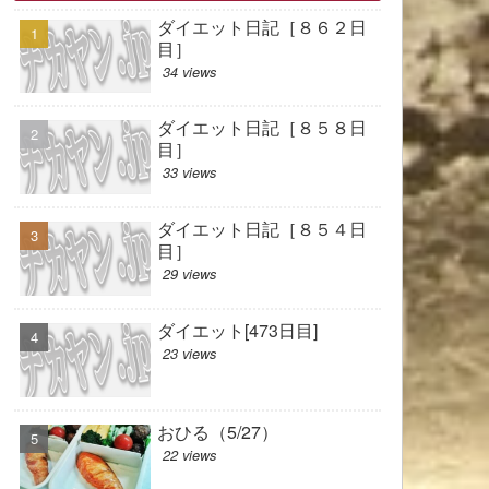
ダイエット日記［８６２日
目］
34 views
ダイエット日記［８５８日
目］
33 views
ダイエット日記［８５４日
目］
29 views
ダイエット[473日目]
23 views
おひる（5/27）
22 views