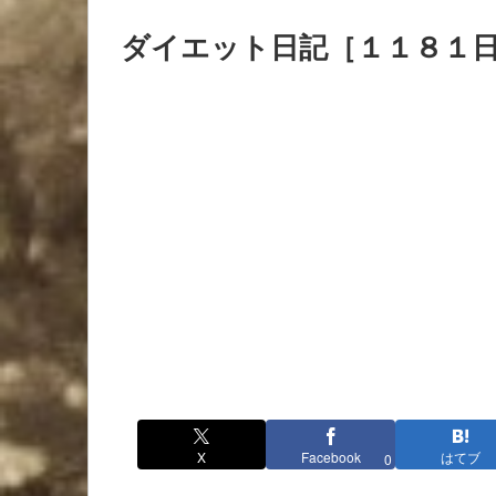
ダイエット日記［１１８１
X
Facebook
はてブ
0