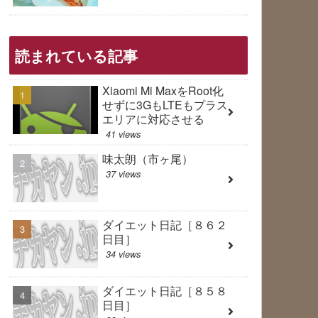
読まれている記事
Xiaomi Mi MaxをRoot化
せずに3GもLTEもプラス
エリアに対応させる
41 views
味太朗（市ヶ尾）
37 views
ダイエット日記［８６２
日目］
34 views
ダイエット日記［８５８
日目］