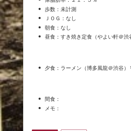
歩数：未計測
ＪＯＧ：なし
朝食：なし
昼食：すき焼き定食（やよい軒＠渋
夕食：ラーメン（博多風龍＠渋谷）
間食：
メモ：