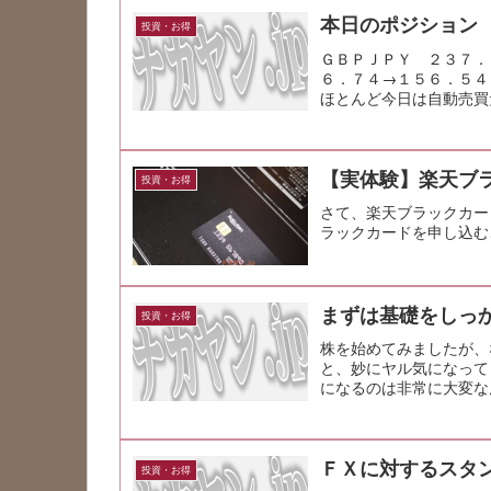
本日のポジション
投資・お得
ＧＢＰＪＰＹ ２３７．
６．７４→１５６．５４
ほとんど今日は自動売買
り。さ、次の売...
【実体験】楽天ブ
投資・お得
さて、楽天ブラックカー
ラックカードを申し込む
まずは基礎をしっ
投資・お得
株を始めてみましたが、
と、妙にヤル気になって
になるのは非常に大変な
なの私には無理です・・・
ＦＸに対するスタ
投資・お得