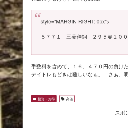
style="MARGIN-RIGHT: 0px">
５７７１ 三菱伸銅 ２９５＠１０
手数料を含めて、１６、４７０円の負け
デイトレもどきは難しいなぁ。 さぁ、
投資・お得
高値
スポ