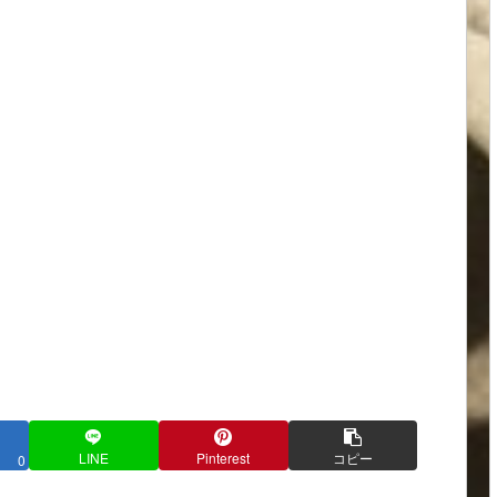
LINE
Pinterest
コピー
0