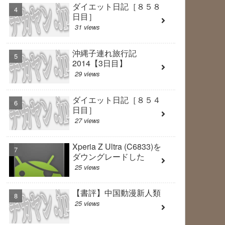
ダイエット日記［８５８
日目］
31 views
沖縄子連れ旅行記
2014【3日目】
29 views
ダイエット日記［８５４
日目］
27 views
Xperia Z Ultra (C6833)を
ダウングレードした
25 views
【書評】中国動漫新人類
25 views