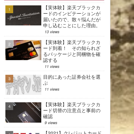
【実体験】楽天ブラックカ
ードのインビテーションが
届いたので、散々悩んだが
申し込むことにした理由。
13 views
【実体験】楽天ブラックカ
ード到着！ その知られざ
るパッケージと同梱物を確
認する
11 views
目的にあった証券会社を選
ぶ
11 views
【実体験】楽天ブラックカ
ード切替の注意点と事前の
確認
9 views
【2021】クレジットカード