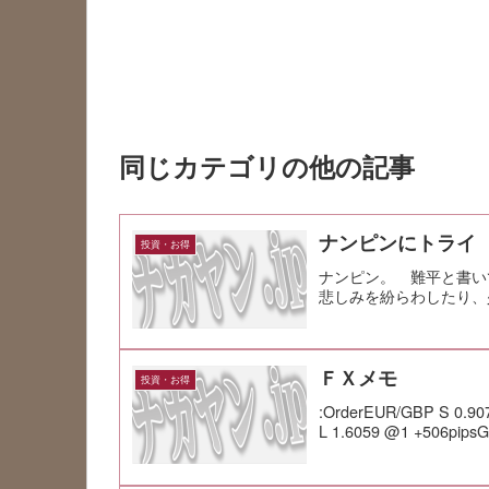
同じカテゴリの他の記事
ナンピンにトライ
投資・お得
ナンピン。 難平と書い
悲しみを紛らわしたり、
ＦＸメモ
投資・お得
:OrderEUR/GBP S 0.90
L 1.6059 @1 +506pipsG