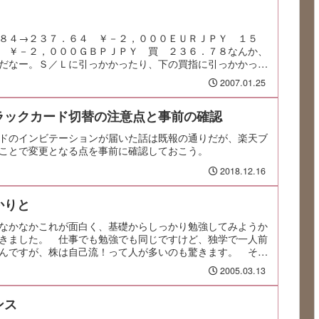
８４→２３７．６４ ￥－２，０００ＥＵＲＪＰＹ １５
 ￥－２，０００ＧＢＰＪＰＹ 買 ２３６．７８なんか、
だなー。Ｓ／Ｌに引っかかったり、下の買指に引っかかった
2007.01.25
ラックカード切替の注意点と事前の確認
ドのインビテーションが届いた話は既報の通りだが、楽天ブ
ことで変更となる点を事前に確認しておこう。
2018.12.16
かりと
なかなかこれが面白く、基礎からしっかり勉強してみようか
きました。 仕事でも勉強でも同じですけど、独学で一人前
んですが、株は自己流！って人が多いのも驚きます。 そん
 そこで、いくつかの講習・勉強会に参加してみるこ...
2005.03.13
ンス