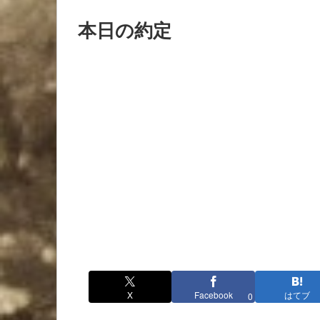
本日の約定
X
Facebook
はてブ
0