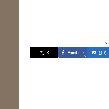
シ
X
Facebook
はて
0