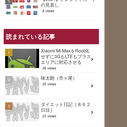
の見直し
8 views
読まれている記事
Xiaomi Mi MaxをRoot化
せずに3GもLTEもプラス
エリアに対応させる
38 views
味太朗（市ヶ尾）
35 views
ダイエット日記［８６２
日目］
33 views