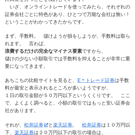
いざ、オンライントレードを使ってみたら、それぞれの
証券会社ごとに特色があり、ひとつで万能な会社は無い！
ということがわかってきたからです。
まず、手数料。 儲けようが損をしようが、手数料は取ら
れます。 言わば、
浪費するだけの完全なマイナス要素
ですから、
儲けの少ない小額取引では手数料を抑えることが非常に重
要になってきます。
あちこちの比較サイトを見ると、
E＊トレード証券
は手数
料が最安と表示されるところが多いようですが、
１日の取引金額が５０万円以下というくくりです。 ここ
で、よくよく調べると、小額の取引ではもっと安い証券会
社があります。
それが、
松井証券
と
楽天証券
。
松井証券
は１０万円以
下、
楽天証券
は２０万円以下の取引の場合は、