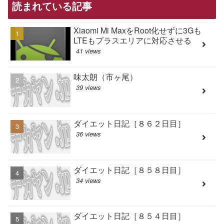
読まれている記事
Xiaomi Mi MaxをRoot化せずに3Gも
LTEもプラスエリアに対応させる
41 views
味太朗（市ヶ尾）
39 views
ダイエット日記［８６２日目］
36 views
ダイエット日記［８５８日目］
34 views
ダイエット日記［８５４日目］