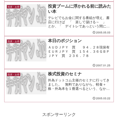
実際にやったことを自分のために記録し
ておくって感じです。 ま、サイトを更
投資ブームに浮かれる前に読みた
投資・お得
新する手間がかかっているんですが、通
い本
常の更新で...
テレビでもお金に関する番組が増え、書
店に行けば 「 楽して儲ける～ 」
とか、「 デイトレであっという間に資
産○倍 」 とか、やたらとウサン臭い本
2005.05.03
が並んでいます。 でも、そんな本で儲
けられるのは、買った人じゃなく書いた
本日のポジション
投資・お得
人だけ。 損して後悔す...
ＡＵＤＪＰＹ 買 ９４．２８現保有
ＥＵＲＪＰＹ 買 １５４．３６ＧＢＰ
ＪＰＹ 買 ２３６．７８
2007.01.25
株式投資のセミナ
投資・お得
外為ドットコム主催のセミナに行ってき
ました。 無料でありながら、軽食＋
株・外為本を１冊選べるという、なかな
か充実のオマケたちも付いてます。
2005.03.22
スポンサーリンク