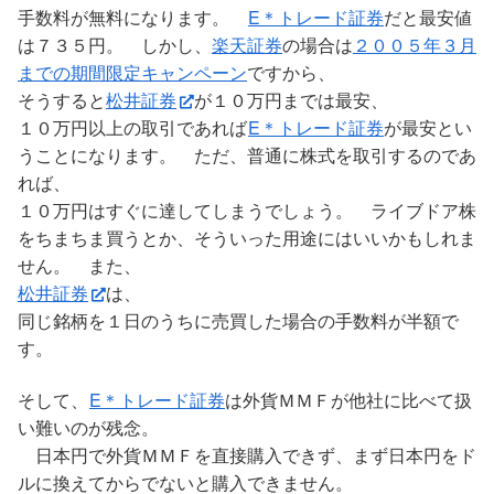
手数料が無料になります。
E＊トレード証券
だと最安値
は７３５円。 しかし、
楽天証券
の場合は
２００５年３月
までの期間限定キャンペーン
ですから、
そうすると
松井証券
が１０万円までは最安、
１０万円以上の取引であれば
E＊トレード証券
が最安とい
うことになります。 ただ、普通に株式を取引するのであ
れば、
１０万円はすぐに達してしまうでしょう。 ライブドア株
をちまちま買うとか、そういった用途にはいいかもしれま
せん。 また、
松井証券
は、
同じ銘柄を１日のうちに売買した場合の手数料が半額で
す。
そして、
E＊トレード証券
は外貨ＭＭＦが他社に比べて扱
い難いのが残念。
日本円で外貨ＭＭＦを直接購入できず、まず日本円をド
ルに換えてからでないと購入できません。