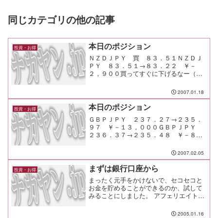
同じカテゴリの他の記事
本日のポジション
投資・お得
ＮＺＤＪＰＹ 買 ８３．５１ＮＺＤＪ
ＰＹ ８３．５１→８３．２２ ￥－
２，９００買ってすぐに下げるなー（笑
現保有ＥＵＲＪＰＹ 買 １５４．３６
ＧＢＰＪＰＹ 買 ２３６．６４ＮＺＤ
2007.01.18
ＪＰＹ 買 ８３．９１
本日のポジション
投資・お得
ＧＢＰＪＰＹ ２３７．２７→２３５．
９７ ￥－１３，０００ＧＢＰＪＰＹ
２３６．３７→２３５．４８ ￥－８，
９００ＧＢＰＪＰＹ 売 ２３５．９１
新しいオシレータの調整を続ける。んー
2007.02.05
今月の儲けがとんとんまで落ちてしまっ
た。敗因は不慣れなシステ...
まずは銀行口座から
投資・お得
まったく元手をかけないで、セコセコと
お金を貯めることができるのか、試して
みることにしました。 アフェリエイトの
流行で、小遣い稼ぎ指南サイトが増えて
きましたが、それらとはまったく別で、
2005.01.16