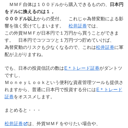
ＭＭＦ自体は１００ドルから購入できるものの、
日本円
をドルに換えるのは１，
０００ドル以上
からの受付。 これじゃ為替変動による影
響を強く受けてしまいます。
松井証券
では、
この外貨ＭＭＦが日本円で１万円から買うことができま
す。 日本円でコツコツと１万円づつ貯めていけば、
為替変動のリスクも少なくなるので、これは
松井証券
に軍
配が上がりますね。
でも、日本の投資信託の数は
E＊トレード証券
がダントツ
ですし、
ＭｏｎｅｙＬｏｏｋという便利な資産管理ツールも提供さ
れますから、普通に日本円で投資する分には
E＊トレード
証券
をオススメします。
まとめると・・・
松井証券
は、外貨ＭＭＦをやりたい場合や、