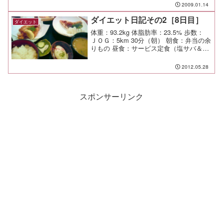
て、動け、動け。 自分の中にこそ、現
2009.01.14
状を変える力があるんだ。
ダイエット日記その2［8日目］
ダイエット
体重：93.2kg 体脂肪率：23.5% 歩数：
ＪＯＧ：5km 30分（朝） 朝食：弁当の余
りもの 昼食：サービス定食（塩サバ＆鶏
唐）￥850（のんで～こ＠天王町） 夕
食：仕事上がりの一杯@のんで～こ 間
2012.05.28
食： メモ：
スポンサーリンク