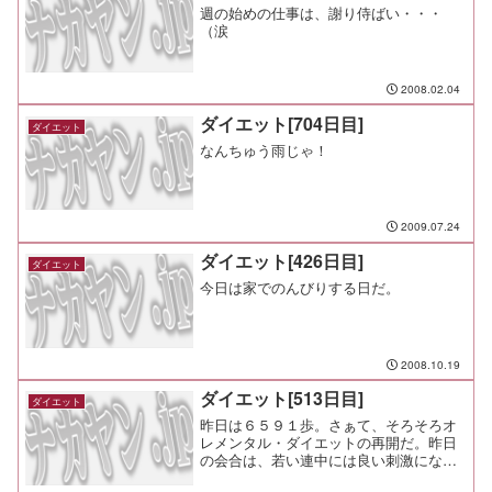
週の始めの仕事は、謝り侍ばい・・・
（涙
2008.02.04
ダイエット[704日目]
ダイエット
なんちゅう雨じゃ！
2009.07.24
ダイエット[426日目]
ダイエット
今日は家でのんびりする日だ。
2008.10.19
ダイエット[513日目]
ダイエット
昨日は６５９１歩。さぁて、そろそろオ
レメンタル・ダイエットの再開だ。昨日
の会合は、若い連中には良い刺激になっ
たんじゃないかな。 思うだけじゃなく