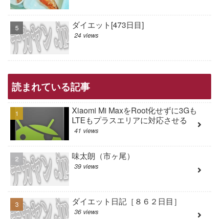
ダイエット[473日目]
24 views
読まれている記事
Xiaomi Mi MaxをRoot化せずに3Gも
LTEもプラスエリアに対応させる
41 views
味太朗（市ヶ尾）
39 views
ダイエット日記［８６２日目］
36 views