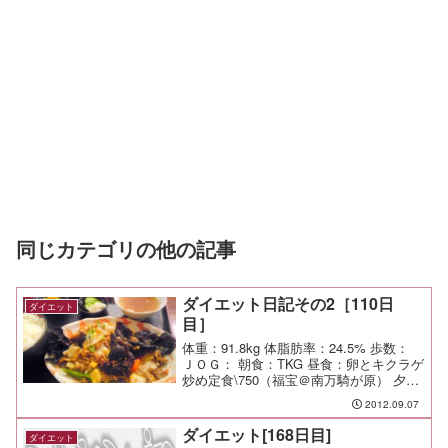
同じカテゴリの他の記事
ダイエット日記その2［110日
ダイエット
目］
体重：91.8kg 体脂肪率：24.5% 歩数：
ＪＯＧ： 朝食：TKG 昼食：卵とキクラゲ
炒め定食\750（福宝＠南万騎が原） 夕
食：グランチャイナ 間食： メモ：子供達
2012.09.07
がお利口すぎて夕飯は中華食べ放題。
ダイエット[168日目]
ダイエット