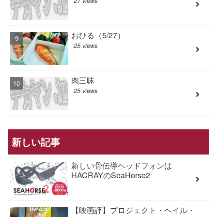
27 views
おひる（5/27）
25 views
肉三昧
25 views
新しい記事
新しい骨伝導ヘッドフォンは
HACRAYのSeaHorse2
【映画評】プロジェクト・ヘイル・