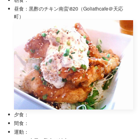
昼食：黒酢のチキン南蛮\820（Goliathcafe＠天応
町）
夕食：
間食：
運動：