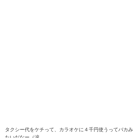
タクシー代をケチって、カラオケに４千円使うってバカみ
たいだなー（涙