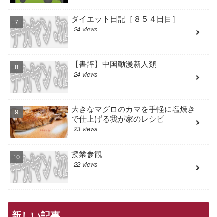
ダイエット日記［８５４日目］
24 views
【書評】中国動漫新人類
24 views
大きなマグロのカマを手軽に塩焼き
で仕上げる我が家のレシピ
23 views
授業参観
22 views
新しい記事