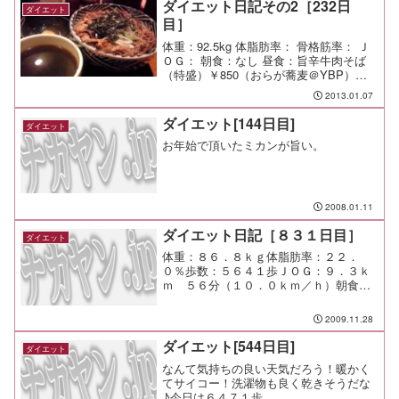
ダイエット日記その2［232日
ダイエット
目］
体重：92.5kg 体脂肪率： 骨格筋率： Ｊ
ＯＧ： 朝食：なし 昼食：旨辛牛肉そば
（特盛）￥850（おらが蕎麦＠YBP）蕎
麦は大盛より少ない中盛、肉が2倍という
2013.01.07
特盛。どうにも噛み切りづらいガムのよ
うな肉が、高校時代の学食を彷彿とさせ
ダイエット[144日目]
ダイエット
る懐か...
お年始で頂いたミカンが旨い。
2008.01.11
ダイエット日記［８３１日目］
ダイエット
体重：８６．８ｋｇ体脂肪率：２２．
０％歩数：５６４１歩ＪＯＧ：９．３ｋ
ｍ ５６分（１０．０ｋｍ／ｈ）朝食：
ネギと卵のチャーハン昼食：チキンカツ
丼夕食：宅呑み間食：メモ：やっと時速
2009.11.28
１０キロ。
ダイエット[544日目]
ダイエット
なんて気持ちの良い天気だろう！暖かく
てサイコー！洗濯物も良く乾きそうだな
♪今日は６４７１歩。