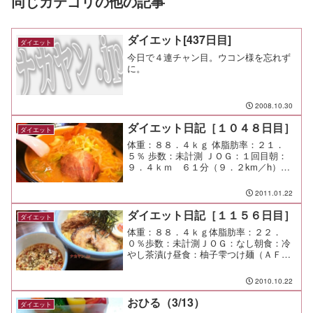
同じカテゴリの他の記事
ダイエット[437日目]
ダイエット
今日で４連チャン目。ウコン様を忘れず
に。
2008.10.30
ダイエット日記［１０４８日目］
ダイエット
体重：８８．４ｋｇ 体脂肪率：２１．
５％ 歩数：未計測 ＪＯＧ：１回目朝：
９．４ｋｍ ６１分（９．２km／h）２
回目夜： ９．４ｋｍ ５８分（９．７
km／h） 朝食：冷凍の牛丼 昼食：おやじ
2011.01.22
麺（ラーメンおやじ＠町田）￥７５０ 夕
食：柔らか...
ダイエット日記［１１５６日目］
ダイエット
体重：８８．４ｋｇ体脂肪率：２２．
０％歩数：未計測ＪＯＧ：なし朝食：冷
やし茶漬け昼食：柚子雫つけ麺（ＡＦＵ
ＲＩ＠恵比寿）￥９５０やばい、ここの
ラーメンは麺がマジで旨い。 少し平べ
2010.10.22
ったい手打ちかな。 旨い。夕食：串蔵
＠市が尾間食：メモ：昨日も...
おひる（3/13）
ダイエット