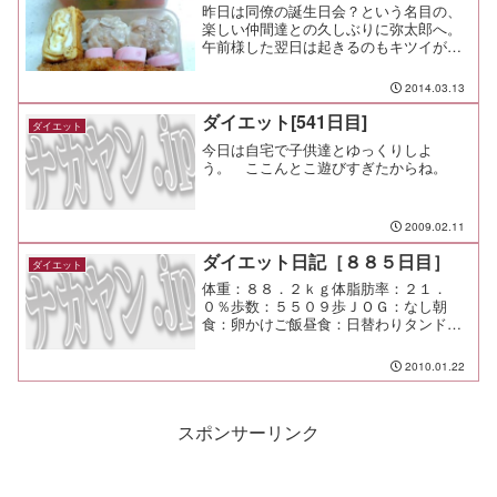
昨日は同僚の誕生日会？という名目の、
楽しい仲間達との久しぶりに弥太郎へ。
午前様した翌日は起きるのもキツイが、
子供達の弁当を作らねばならぬ。 成さ
ねばならぬ。気力で起きて弁当作り開
2014.03.13
始。今日はシウマイ弁当だけど、付け合
わせの白身魚のフライもちゃ...
ダイエット[541日目]
ダイエット
今日は自宅で子供達とゆっくりしよ
う。 ここんとこ遊びすぎたからね。
2009.02.11
ダイエット日記［８８５日目］
ダイエット
体重：８８．２ｋｇ体脂肪率：２１．
０％歩数：５５０９歩ＪＯＧ：なし朝
食：卵かけご飯昼食：日替わりタンドリ
ーランチ（ラジーズ）￥１２６０夕食：
たかはぎ→水仙間食：メモ：相手の仕事
2010.01.22
のスタイルを変えるのは難しいけど、理
解し合うのは努力でカバーでき...
スポンサーリンク