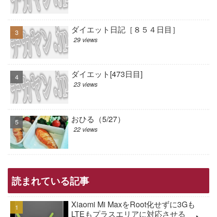
ダイエット日記［８５４日目］
29 views
ダイエット[473日目]
23 views
おひる（5/27）
22 views
読まれている記事
Xiaomi Mi MaxをRoot化せずに3Gも
LTEもプラスエリアに対応させる