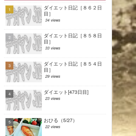
ダイエット日記［８６２日
目］
34 views
ダイエット日記［８５８日
目］
33 views
ダイエット日記［８５４日
目］
29 views
ダイエット[473日目]
23 views
おひる（5/27）
22 views