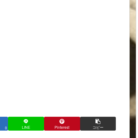
LINE
Pinterest
コピー
0