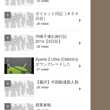
33 views
ダイエット日記［８５４
日目］
29 views
沖縄子連れ旅行記
2014【3日目】
28 views
Xperia Z Ultra (C6833)を
ダウングレードした
27 views
【書評】中国動漫新人類
26 views
授業参観
24 views