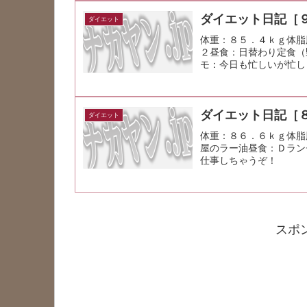
ダイエット日記［
ダイエット
体重：８５．４ｋｇ体脂
２昼食：日替わり定食（
モ：今日も忙しいが忙し
ダイエット日記［
ダイエット
体重：８６．６ｋｇ体脂
屋のラー油昼食：Ｄラン
仕事しちゃうぞ！
スポ