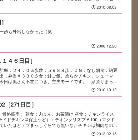
2010.08.03
]
一歩も外出しなかった（笑
2008.12.20
１１４６日目］
肪率：２４．０％歩数：５９８８歩ＪＯＧ：なし朝食：納豆
出し弁当￥３３０夕食：鮭ご飯、柔らかチキン、シューマ
今日は奥さん不在につき、主夫モードです。 頑張りまっ
2010.10.12
2［271日目］
肪率： 骨格筋率： 朝食：肉まん、お茶漬け 昼食：チキンライス
フライドチキン＠保土ケ谷）＋チキンクリスプ￥100（マクド
ていたほどデブまっしぐらでも無いな。チキンは胸肉なの...
2013.02.15