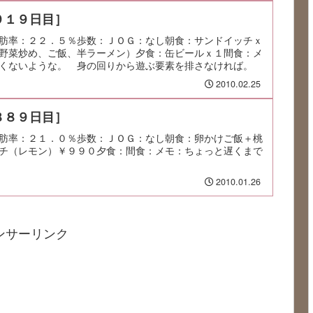
９１９日目］
肪率：２２．５％歩数：ＪＯＧ：なし朝食：サンドイッチｘ
野菜炒め、ご飯、半ラーメン）夕食：缶ビールｘ１間食：メ
くないような。 身の回りから遊ぶ要素を排さなければ。
2010.02.25
８８９日目］
肪率：２１．０％歩数：ＪＯＧ：なし朝食：卵かけご飯＋桃
チ（レモン）￥９９０夕食：間食：メモ：ちょっと遅くまで
2010.01.26
ンサーリンク