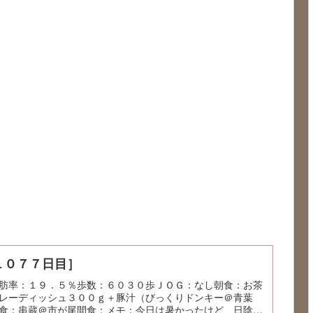
１０７７日目］
肪率：１９．５％歩数：６０３０歩ＪＯＧ：なし朝食：お茶
レーディッシュ３００ｇ＋豚汁（びっくりドンキー＠青葉
食：串蔵＠市が尾間食：メモ：今日は暑かったけど、日陰は