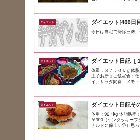
心地よかったね...
ダイエット[488日目
ダイエット
今日は自宅で掃除三昧。
ダイエット日記［
ダイエット
体重：８７．０ｋｇ体脂
玉子お新香ご飯昼食：仕
イ、サラダ間食：メモ：
す。
ダイエット日記その
ダイエット
体重：92.1kg 体脂
￥390（ケンタッキー
ナルド＠保土ケ谷）思っ