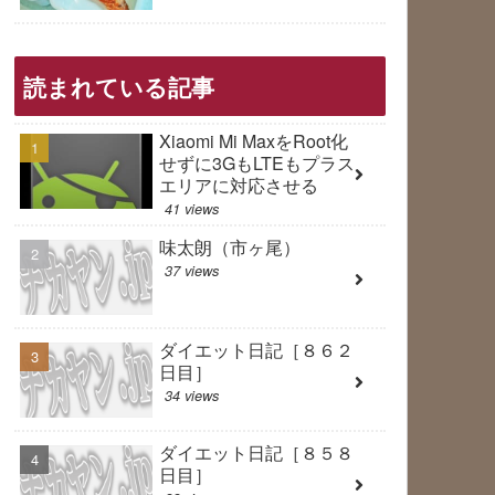
読まれている記事
Xiaomi Mi MaxをRoot化
せずに3GもLTEもプラス
エリアに対応させる
41 views
味太朗（市ヶ尾）
37 views
ダイエット日記［８６２
日目］
34 views
ダイエット日記［８５８
日目］