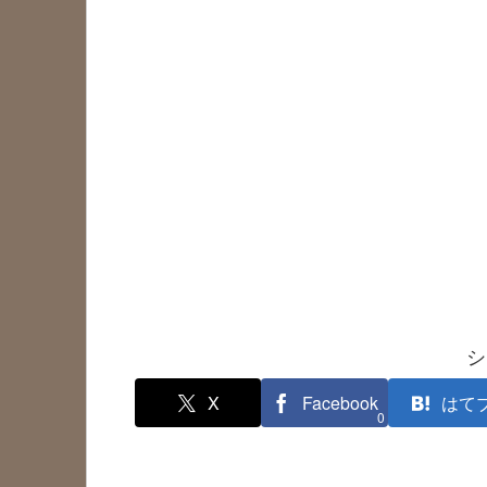
シ
X
Facebook
はて
0