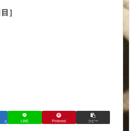
日目］
LINE
Pinterest
コピー
0