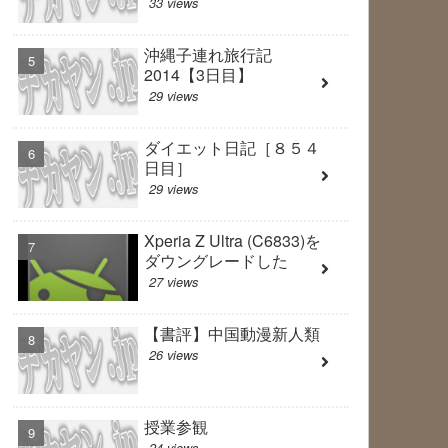
33 views
沖縄子連れ旅行記
2014【3日目】
29 views
ダイエット日記［８５４
日目］
29 views
Xperia Z Ultra (C6833)を
ダウングレードした
27 views
【書評】中国動漫新人類
26 views
授業参観
24 views