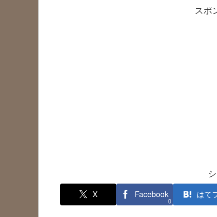
スポ
シ
X
Facebook
はて
0