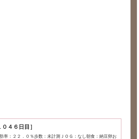
１０４６日目］
肪率：２２．０％歩数：未計測ＪＯＧ：なし朝食：納豆卵お