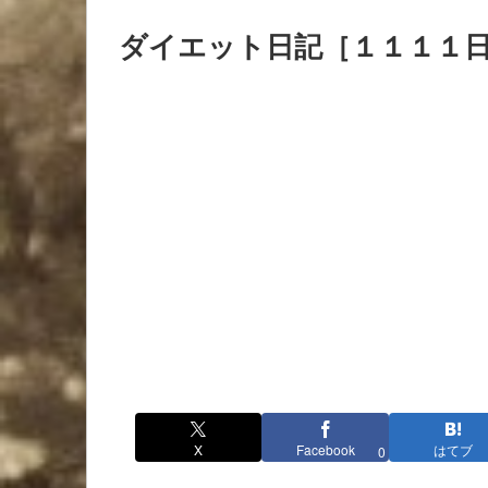
ダイエット日記［１１１１
X
Facebook
はてブ
0