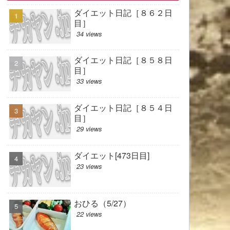
ダイエット日記［８６２日
目］
34 views
ダイエット日記［８５８日
目］
33 views
ダイエット日記［８５４日
目］
29 views
ダイエット[473日目]
23 views
おひる（5/27）
22 views