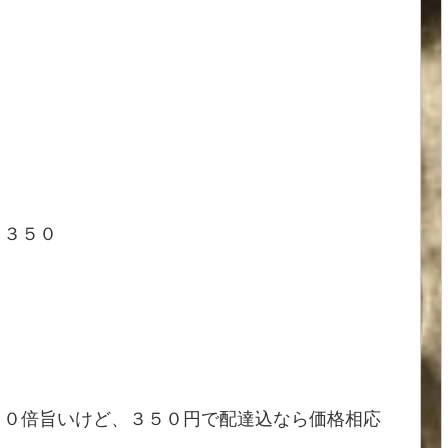
￥３５０
００倍旨いけど、３５０円で配達込なら価格相応