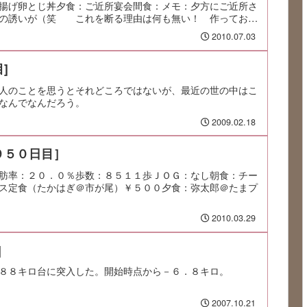
揚げ卵とじ丼夕食：ご近所宴会間食：メモ：夕方にご近所さ
との誘いが（笑 これを断る理由は何も無い！ 作っておい
2010.07.03
]
人のことを思うとそれどころではないが、最近の世の中はこ
なんでなんだろう。
2009.02.18
９５０日目］
肪率：２０．０％歩数：８５１１歩ＪＯＧ：なし朝食：チー
ス定食（たかはぎ＠市が尾）￥５００夕食：弥太郎＠たまプ
2010.03.29
]
８８キロ台に突入した。開始時点から－６．８キロ。
2007.10.21