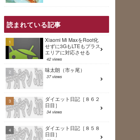
読まれている記事
Xiaomi Mi MaxをRoot化
せずに3GもLTEもプラス
エリアに対応させる
42 views
味太朗（市ヶ尾）
37 views
ダイエット日記［８６２
日目］
34 views
ダイエット日記［８５８
日目］