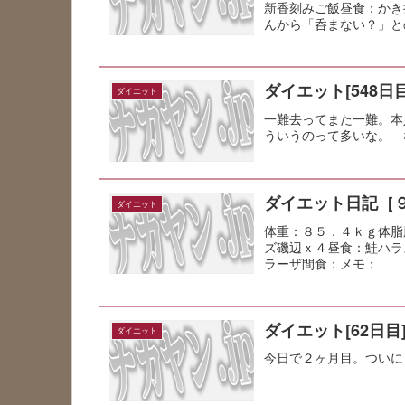
新香刻みご飯昼食：かき
んから「呑まない？」
たバーニャカ...
ダイエット[548日目
ダイエット
一難去ってまた一難。本
ういうのって多いな。 
ダイエット日記［
ダイエット
体重：８５．４ｋｇ体脂
ズ磯辺ｘ４昼食：鮭ハラ
ラーザ間食：メモ：
ダイエット[62日目
ダイエット
今日で２ヶ月目。ついに