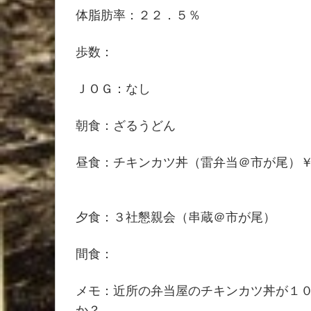
体脂肪率：２２．５％
歩数：
ＪＯＧ：なし
朝食：ざるうどん
昼食：チキンカツ丼（雷弁当＠市が尾）
夕食：３社懇親会（串蔵＠市が尾）
間食：
メモ：近所の弁当屋のチキンカツ丼が１
か？