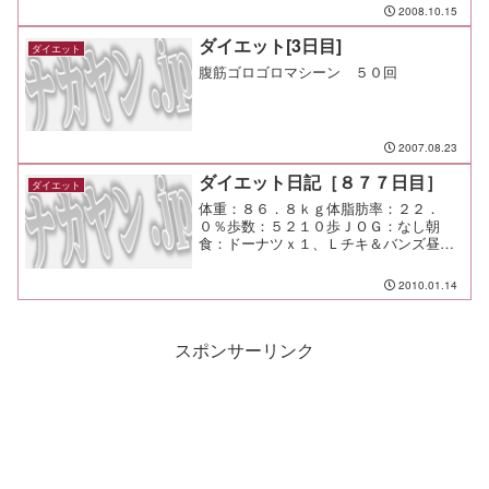
2008.10.15
ダイエット[3日目]
ダイエット
腹筋ゴロゴロマシーン ５０回
2007.08.23
ダイエット日記［８７７日目］
ダイエット
体重：８６．８ｋｇ体脂肪率：２２．
０％歩数：５２１０歩ＪＯＧ：なし朝
食：ドーナツｘ１、Ｌチキ＆バンズ昼
食：カツカレー焼きうどん（市が尾：キ
ャロット）￥８８０夕食：たかはぎ間
2010.01.14
食：メモ：魚蔵居は中々良かったな。
今度から使おう。
スポンサーリンク