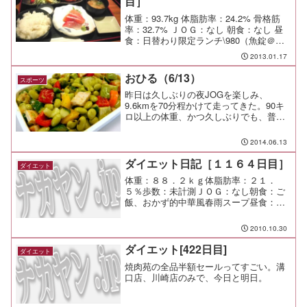
目］
体重：93.7kg 体脂肪率：24.2% 骨格筋
率：32.7% ＪＯＧ：なし 朝食：なし 昼
食：日替わり限定ランチ\980（魚錠＠丸
の内）大きなエビフライが二尾とお刺
2013.01.17
身、ライスと味噌汁はお代わり自由。コ
スパ良し、味良しで大満足♪ 夕食：仕
おひる（6/13）
スポーツ
事...
昨日は久しぶりの夜JOGを楽しみ、
9.6kmを70分程かけて走ってきた。90キ
ロ以上の体重、かつ久しぶりでも、普通
に走れる身体ができてんだなーって思っ
た時に、ジョギングを始めた頃の故障の
2014.06.13
連続をふと思い出した。足首、膝、腰、
あちこち順番に痛め...
ダイエット日記［１１６４日目］
ダイエット
体重：８８．２ｋｇ体脂肪率：２１．
５％歩数：未計測ＪＯＧ：なし朝食：ご
飯、おかず的中華風春雨スープ昼食：ご
近所宴会夕食：ご近所宴会間食：メモ：
何と言うか、台風ですね。 洗濯物が山
2010.10.30
積みで困ってしまう。 日曜にコインラ
ンドリーでやっつけるぜ！
ダイエット[422日目]
ダイエット
焼肉苑の全品半額セールってすごい。溝
口店、川崎店のみで、今日と明日。