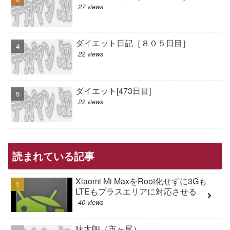
27 views
ダイエット日記［８０５日目］
22 views
ダイエット[473日目]
22 views
読まれている記事
Xiaomi Mi MaxをRoot化せずに3Gも
LTEもプラスエリアに対応させる
40 views
味太朗（市ヶ尾）