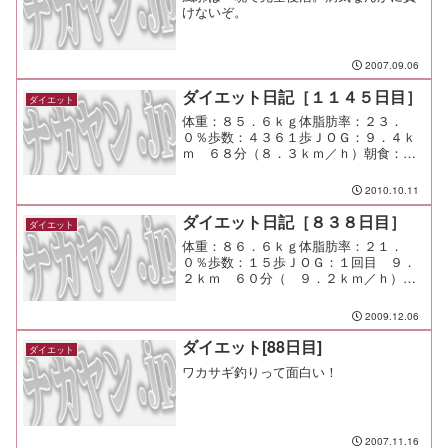
けないぞ。
2007.09.06
ダイエット日記［１１４５日目］
ダイエット
体重：８５．６ｋｇ体脂肪率：２３．
０％歩数：４３６１歩ＪＯＧ：９．４ｋ
ｍ ６８分（８．３ｋｍ／ｈ）朝食：サ
ンドイッチｘ１昼食：朝昼兼用夕食：カ
オマンガイ少々間食：カオマンガイの肉
2010.10.11
メモ：朝ジョグは気持ちいいけど、トイ
レ（それも大きい方）に行き...
ダイエット日記［８３８日目］
ダイエット
体重：８６．６ｋｇ体脂肪率：２１．
０％歩数：１５歩ＪＯＧ：１回目 ９．
２ｋｍ ６０分（ ９．２ｋｍ／ｈ）２
回目 ９．３ｋｍ ５６分（１０．０ｋ
ｍ／ｈ）朝食：チーズ磯部昼食：カップ
2009.12.06
ヌードル カレー味夕食：宅呑み少々間
食：メモ：週に１回じゃ全然...
ダイエット[88日目]
ダイエット
ワカサギ釣りって面白い！
2007.11.16