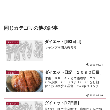
同じカテゴリの他の記事
ダイエット[593日目]
ダイエット
キャンプ座間の桜祭り
2009.04.04
ダイエット日記［１０９０日目］
ダイエット
体重：８８．４ｋｇ体脂肪率：２２．
０％歩数：６５３３歩ＪＯＧ：なし朝
食：残り物少々昼食：ハバネロメンチカ
ツ丼（かつや＠長津田）￥４８０夕食：
駅間食：メモ：暑すぎるー まじで勘弁
2010.08.16
してー
ダイエット[17日目]
ダイエット
風邪は一晩で完全復活。病気なんかに負