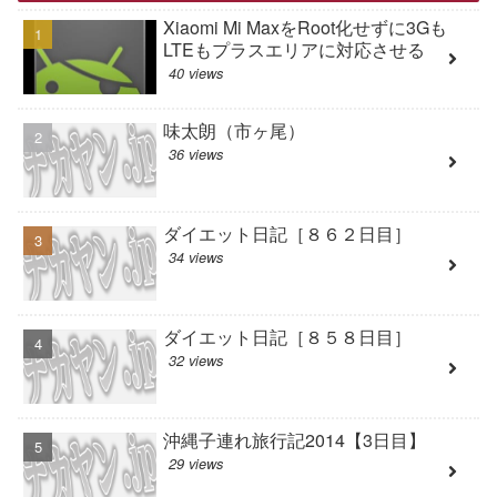
Xiaomi Mi MaxをRoot化せずに3Gも
LTEもプラスエリアに対応させる
40 views
味太朗（市ヶ尾）
36 views
ダイエット日記［８６２日目］
34 views
ダイエット日記［８５８日目］
32 views
沖縄子連れ旅行記2014【3日目】
29 views