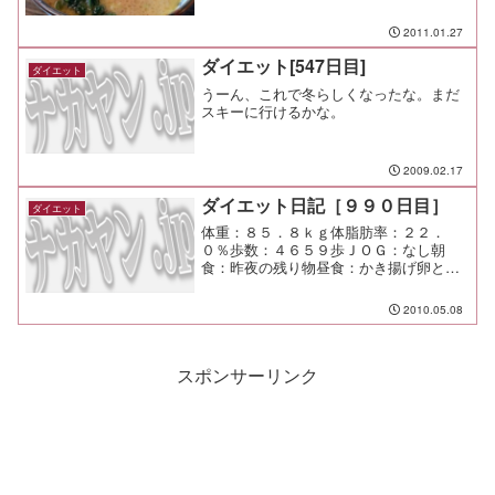
屋＠市が尾）￥６８０ 夕食：なし 間食：
メモ：終電まで仕事。 もっと要領よく
2011.01.27
やれれば良いのだが。
ダイエット[547日目]
ダイエット
うーん、これで冬らしくなったな。まだ
スキーに行けるかな。
2009.02.17
ダイエット日記［９９０日目］
ダイエット
体重：８５．８ｋｇ体脂肪率：２２．
０％歩数：４６５９歩ＪＯＧ：なし朝
食：昨夜の残り物昼食：かき揚げ卵とじ
丼夕食：宅呑み間食：メモ：酒は控える
べし。
2010.05.08
スポンサーリンク