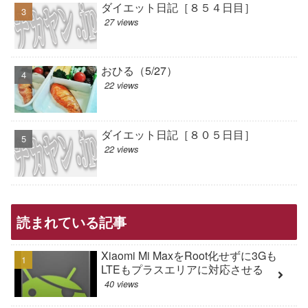
ダイエット日記［８５４日目］
27 views
おひる（5/27）
22 views
ダイエット日記［８０５日目］
22 views
読まれている記事
Xiaomi Mi MaxをRoot化せずに3Gも
LTEもプラスエリアに対応させる
40 views