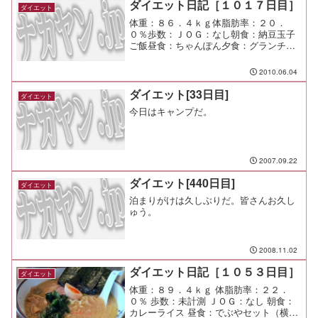
ダイエット日記［１０１７日目］
ダイエット
体重：８６．４ｋｇ体脂肪率：２０．
０％歩数：ＪＯＧ：なし朝食：納豆玉子
ご飯昼食：ちゃんぽん夕食：グランチャ
イナ＠南町田間食：メモ：今日も良い天
気！ 明るいうちにお迎えにも行けた♪
2010.06.04
ダイエット[33日目]
ダイエット
今日はキャンプだ。
2007.09.22
ダイエット[440日目]
ダイエット
泊まりがけは久しぶりだ。皆さんお久し
ゅう。
2008.11.02
ダイエット日記［１０５３日目］
ダイエット
体重：８９．４ｋｇ 体脂肪率：２２．
０％ 歩数：未計測 ＪＯＧ：なし 朝食：
カレーライス 昼食：でぶやセット（横濱