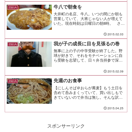
京都渋谷区道玄坂1-5-4照力ビル 1Fとに
牛八で朝食を
23区内
かくこの店は普通...
大井町の名店、牛八。いつの間にか朝も
営業していて、大将じゃない人が増えて
いた。現在時刻は日曜日の朝8時。 さす
がにこの曜日、この時間から牛八に挑む
人はいないようだ。 入店時も、周囲の
2015.02.03
通勤客が「え、オマエ朝からココ入るわ
け？マジで？」みたいな...
我が子の成長に目を見張るの巻
23区内
無事に上の子の中学受験が終了した。野
球が好きで、それをモチベーションに自
ら受験を志望して、日々弁当持参で深夜
まで塾に通い、そして結果をちゃんと残
したことは賞賛に値する。でも、やっと
2015.02.09
入り口を通過する段階。全ては今から始
まる。入り口通過の準備と...
先週のお食事
23区内
【にしんそば＠おらが蕎麦】もう土日を
含めて呑みまくっていて、買い出しもで
きていないので弁当は無し。そんな訳
で、今日はにしんそば。 甘塩っぱく煮
た鰊と、蕎麦は良い組み合わせだ。【パ
2015.04.25
パ弁当】そんな日でも子供の弁当はちゃ
んと作るんだぜぇ。塾弁と違...
スポンサーリンク