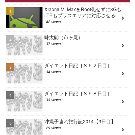
Xiaomi Mi MaxをRoot化せずに3Gも
LTEもプラスエリアに対応させる
42 views
味太朗（市ヶ尾）
37 views
ダイエット日記［８６２日目］
34 views
ダイエット日記［８５８日目］
33 views
沖縄子連れ旅行記2014【3日目】
29 views