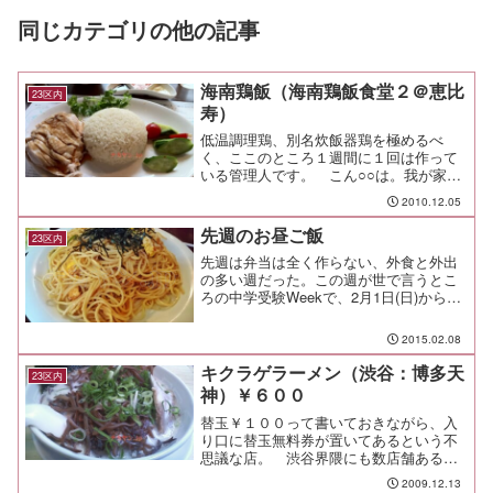
同じカテゴリの他の記事
海南鶏飯（海南鶏飯食堂２＠恵比
23区内
寿）
低温調理鶏、別名炊飯器鶏を極めるべ
く、ここのところ１週間に１回は作って
いる管理人です。 こん○○は。我が家で
は鍋用の保温プレートを使って低温調理
2010.12.05
をするんだけど、鶏を暖めたときに出る
スープでご飯を炊いて、鶏肉をその上に
先週のお昼ご飯
23区内
乗せてタレをかけて食べて...
先週は弁当は全く作らない、外食と外出
の多い週だった。この週が世で言うとこ
ろの中学受験Weekで、2月1日(日)から1
週間、午前と午後に中学受験の本番が怒
濤の勢いで予定されている。本命校の他
2015.02.08
に、ちょいと背伸びしたチャレンジ校と
か、とにかく埼玉...
キクラゲラーメン（渋谷：博多天
23区内
神）￥６００
替玉￥１００って書いておきながら、入
り口に替玉無料券が置いてあるという不
思議な店。 渋谷界隈にも数店舗あるよ
うですが、よく足を運ぶのは渋谷マーク
2009.12.13
シティと国道２４６の間にある店舗。東