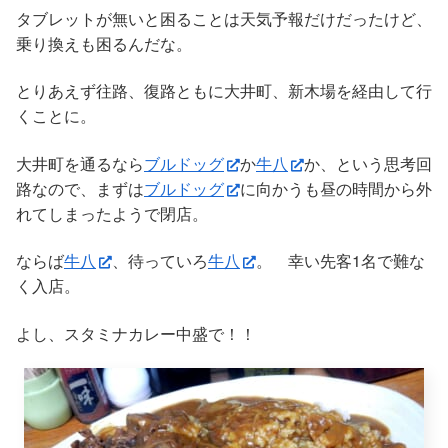
タブレットが無いと困ることは天気予報だけだったけど、
乗り換えも困るんだな。
とりあえず往路、復路ともに大井町、新木場を経由して行
くことに。
大井町を通るなら
ブルドッグ
か
牛八
か、という思考回
路なので、まずは
ブルドッグ
に向かうも昼の時間から外
れてしまったようで閉店。
ならば
牛八
、待っていろ
牛八
。 幸い先客1名で難な
く入店。
よし、スタミナカレー中盛で！！