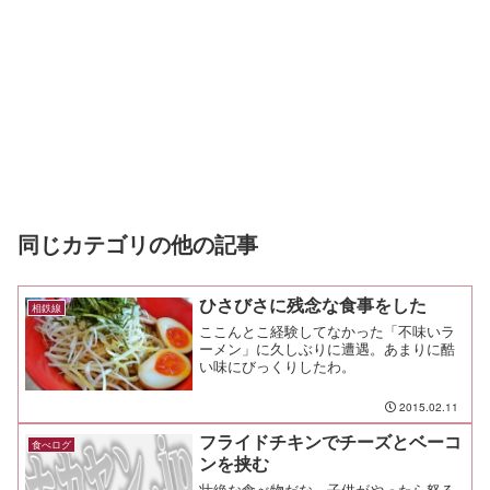
同じカテゴリの他の記事
ひさびさに残念な食事をした
相鉄線
ここんとこ経験してなかった「不味いラ
ーメン」に久しぶりに遭遇。あまりに酷
い味にびっくりしたわ。
2015.02.11
フライドチキンでチーズとベーコ
食べログ
ンを挟む
壮絶な食べ物だな。子供がやったら怒る