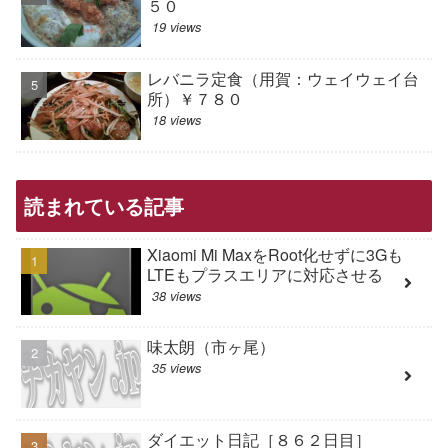
５０
19 views
レバニラ定食（用賀：ウェイウェイ台
所）￥７８０
18 views
読まれている記事
Xiaomi Mi MaxをRoot化せずに3Gも
LTEもプラスエリアに対応させる
38 views
味太朗（市ヶ尾）
35 views
ダイエット日記［８６２日目］