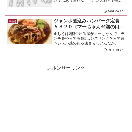
ンではありません。 パンの材料を買う
ついでに、「からあげクン」もどきを作
ってみた！鶏肉とおからを４：１の割合
2009.04.26
で混ぜて、片栗粉と多めのマヨネーズを
加えて、塩胡椒と粉チーズ...
ジャンボ煮込みハンバーグ定食
東急線
￥８２０（マーちゃん＠溝の口）
正しくは2階の居酒屋がマーちゃんで、ラ
ンチをやってる1階はシズリング？って言
うシズル感のある店名らしいんだが、い
つの間にやら誰もがマーちゃんって言っ
2011.10.24
ているこのお店。神奈川県川崎市高津区
久本３丁目１?２１ちゃんと料理の修業を
したと思わしき腕前...
スポンサーリンク