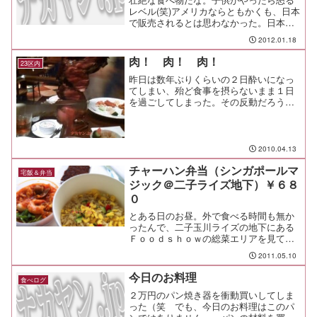
レベル(笑)アメリカならともかくも、日本
で販売されるとは思わなかった。日本人
の食生活もここまで変化したのか
2012.01.18
ー//japan.kfc.co.jp/news/news120116kfc.
html
肉！ 肉！ 肉！
23区内
昨日は数年ぶりくらいの２日酔いになっ
てしまい、殆ど食事を摂らないまま１日
を過ごしてしまった。その反動だろう
か。 今日は食べる、食べる。朝ご飯は
レトルトカレー２個分の大盛カレーを堪
能、これだけでも大分がっつり食べたと
思うんだが、昼はさらに肉で...
2010.04.13
チャーハン弁当（シンガポールマ
宅飯＆弁当
ジック＠二子ライズ地下）￥６８
０
とある日のお昼。外で食べる時間も無か
ったんで、二子玉川ライズの地下にある
Ｆｏｏｄｓｈｏｗの総菜エリアを見て回
った。８９店（３０店はテナントとして
2011.05.10
外部に出るのが初だとか！）が入ってい
るというこのＦｏｏｄｓｈｏｗは、渋谷
今日のお料理
食べログ
にある東急東横店よりも規...
２万円のパン焼き器を衝動買いしてしま
った（笑 でも、今日のお料理はこのパ