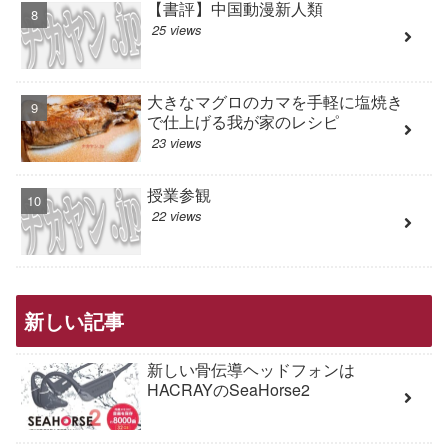
【書評】中国動漫新人類
25 views
大きなマグロのカマを手軽に塩焼き
で仕上げる我が家のレシピ
23 views
授業参観
22 views
新しい記事
新しい骨伝導ヘッドフォンは
HACRAYのSeaHorse2