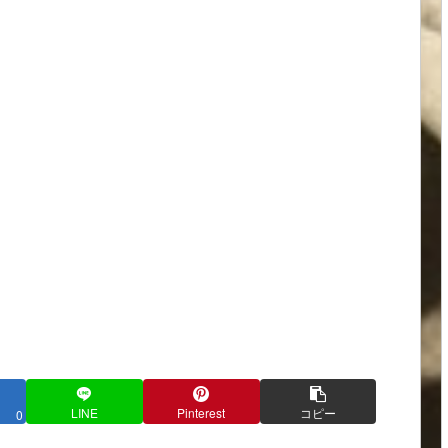
LINE
Pinterest
コピー
0