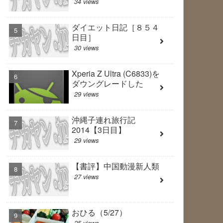
34 views
ダイエット日記［８５４
日目］
30 views
Xperia Z Ultra (C6833)を
ダウングレードした
29 views
沖縄子連れ旅行記
2014【3日目】
29 views
【書評】中国動漫新人類
27 views
おひる（5/27）
25 views