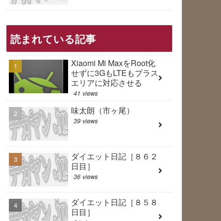
読まれている記事
Xiaomi Mi MaxをRoot化
せずに3GもLTEもプラス
エリアに対応させる
41 views
味太朗（市ヶ尾）
39 views
ダイエット日記［８６２
日目］
36 views
ダイエット日記［８５８
日目］