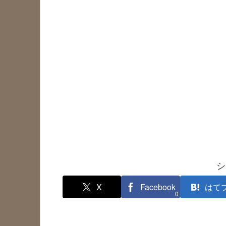
シ
X
Facebook
はて
0