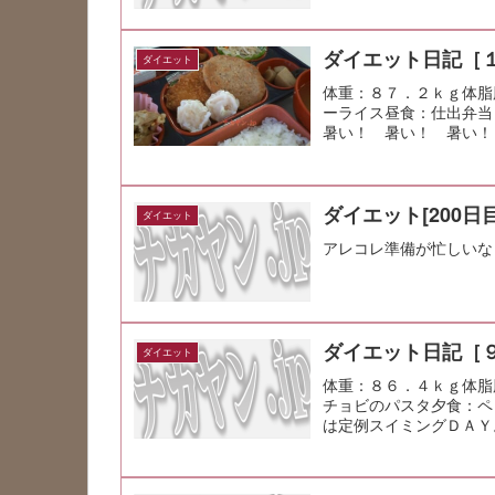
ダイエット日記［
ダイエット
体重：８７．２ｋｇ体脂
ーライス昼食：仕出弁
暑い！ 暑い！ 暑い！
ダイエット[200日目
ダイエット
アレコレ準備が忙しいな
ダイエット日記［
ダイエット
体重：８６．４ｋｇ体脂
チョビのパスタ夕食：ペ
は定例スイミングＤＡＹ