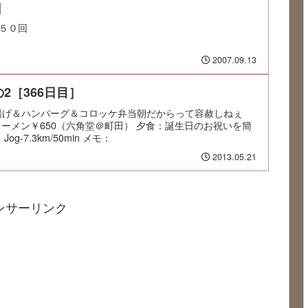
]
５０回
2007.09.13
2［366日目］
：唐揚げ＆ハンバーグ＆コロッケ弁当朝だからって容赦しねぇ
ラーメン￥650（六角堂＠町田） 夕食：誕生日のお祝いを簡
g-7.3km/50min メモ：
2013.05.21
ンサーリンク